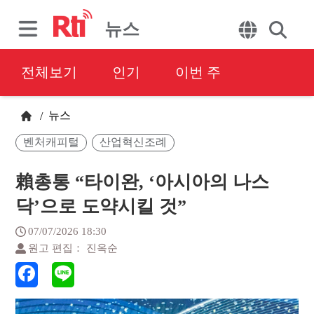
뉴스
전체보기
인기
이번 주
뉴스
/
벤처캐피털
산업혁신조례
賴총통 “타이완, ‘아시아의 나스
닥’으로 도약시킬 것”
07/07/2026 18:30
원고 편집： 진옥순