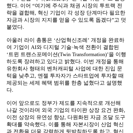
했다.
이어 “
여기에 주식과 채권 시장의 투트랙 전
략을
결합해,
혁신 기업이 각 성장 단계마다 필요한
자금과 시장의 지지를 얻을 수 있도록 돕겠다”고
덧
붙였다.
아울러 라이
총통은 ‘
산업혁신조례
’ 개정을
완료하
여 기업이 AI
와
디지털 기술·녹색 전환이
결합된
‘
트윈 트랜스포메이션
(Twin
Transformation)
’을 이행
하도록 장려하고 있다고
밝혔다.
이번 개정을 통해
유한회사 형태의 벤처캐피털 사업에 대한 진입 문
턱을
낮추고,
엔젤 투자자가 스타트업에 투자할 때
제공되는 세제 혜택 범위를 한층 넓혔다고
설명했
다.
이어 앞으로도 정부가 제도를 지속적으로 개선해
나갈 것이라며 외국 기업의 타이완 상장 요건
완화,
이전 상장의 유연성
향상,
다원화된 자금 조달 도구
확대를
약속했다.
이를 통해 자본시장이 산업 혁신
과 전환을 더욱 강력하게 뒷받침하도록
하고,
혁신