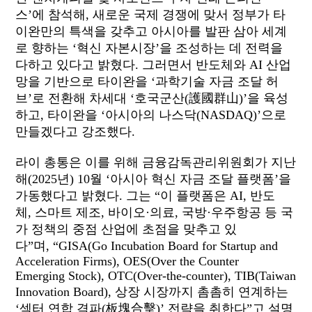
스’에
참석해,
새로운 국제 경쟁에 맞서 정부가 타
이완만의 특색을 갖추고 아시아를 발판 삼아 세계
로
향하는 ‘
혁신 자본시장’을 조성하는 데 전력을
다하고 있다고
밝혔다.
그러면서 반도체와 AI 산업
망을 기반으로
타이완을 ‘
과학기술 자금 조달 허
브’로 전환해
차세대 ‘
호국군산
(護
國
群山)
’을
육성
하고,
타이완을 ‘
아시아의 나스닥
(NASDAQ
)’으로
만들겠다고
강조했다.
라이 총통은 이를 위해 금융감독관리위원회가 지난
해
(2025
년)
10
월 ‘
아시아 혁신 자금 조달 플랫폼’을
가동했다고
밝혔다.
그는 “
이 플랫폼은
AI,
반도
체,
스마트
제조,
바이오·
의료,
국방·우주항공 등 국
가 정책의 중점 산업에 초점을 맞추고 있
다”
며,
“GISA(Go Incubation Board for Startup and
Acceleration
Firms)
, OES
(Over the Counter
Emerging
Stock)
, OTC
(Over-the-
counter)
, TIB
(Taiwan
Innovation
Board)
, 상장
시장까지 촘촘히
연계하는
‘섹터
연합 격파
(板塊
合
擊)
’ 전략을
취한다”고
설명