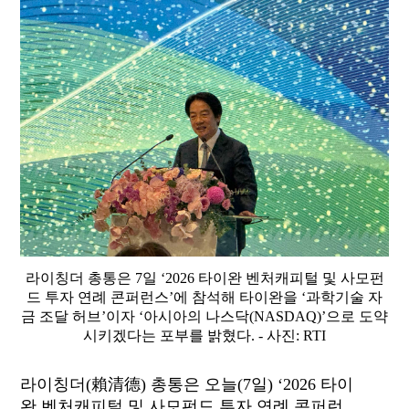
라이칭더 총통은 7일 ‘2026 타이완 벤처캐피털 및 사모펀
드 투자 연례 콘퍼런스’에 참석해 타이완을 ‘과학기술 자
금 조달 허브’이자 ‘아시아의 나스닥(NASDAQ)’으로 도약
시키겠다는 포부를 밝혔다. - 사진: RTI
라이칭더
(賴清德
) 총통은
오늘
(7
일)
‘
2026
타이
완
벤처캐피털 및 사모펀드 투자 연례 콘퍼런