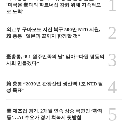
1
'미국은 臺과의 파트너십 강화 위해 지속적으
로 노력'
2
외교부 구마모토 지진 복구 500만 NTD 지원,
賴 총통 "일본과 끝까지 함께할 것"
3
臺총통, ‘8.1 원주민족의 날’ 맞아 “다원 평등의
사회 만들겠다”
4
賴 총통 “2030년 관광산업 생산액 1조 NTD 달
성 목표”
5
臺 제조업 경기, 2개월 연속 상승 국면인 ‘황적
등’…AI 수요가 경기 회복세 뒷받침