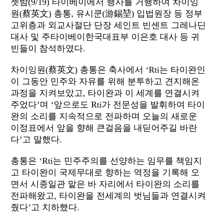
젯밤(9/19) 타이베이에서 행사를 거행하여 차이잉
원(蔡英文) 총통, 유시쿤(游錫堃) 입법원장 등 정부
고위층과 외교사절단 단장 세인트 빈센트 그레나딘
대사 및 주타이베이한국대표부 이은호 대사 등 귀
빈들이 참석하였다.
차이잉원(蔡英文) 총통은 축사에서 ‘Rti는 타이완인
이 그동안 민주와 자유를 위해 분투하고 견지해온
과정을 지켜보았고, 타이완과 이 세계를 연결시켜
주었다’며 ‘앞으로도 Rti가 전문성을 발휘하여 타이
완의 소리를 지속적으로 전파하며 오늘의 새로운
이정표에서 앞을 향해 큰걸음을 내딛어주길 바란
다’고 말했다.
총통은 ‘Rti는 민주주의를 선양하는 임무를 책임지
고 타이완이 국제무대로 향하는 역정을 기록해 오
면서 시종일관 맡은 바 자리에서 타이완의 소리를
전파해왔고, 타이완을 전세계의 벗님들과 연결시켜
줬다’고 치하했다.