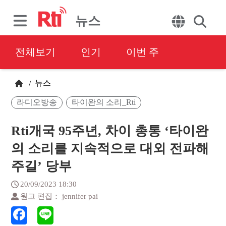
뉴스
전체보기
인기
이번 주
뉴스
/
라디오방송
타이완의 소리_Rti
Rti개국 95주년, 차이 총통 ‘타이완
의 소리를 지속적으로 대외 전파해
주길’ 당부
20/09/2023 18:30
원고 편집： jennifer pai