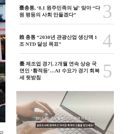
3
臺총통, ‘8.1 원주민족의 날’ 맞아 “다
원 평등의 사회 만들겠다”
4
賴 총통 “2030년 관광산업 생산액 1
조 NTD 달성 목표”
5
臺 제조업 경기, 2개월 연속 상승 국
면인 ‘황적등’…AI 수요가 경기 회복
세 뒷받침
 이