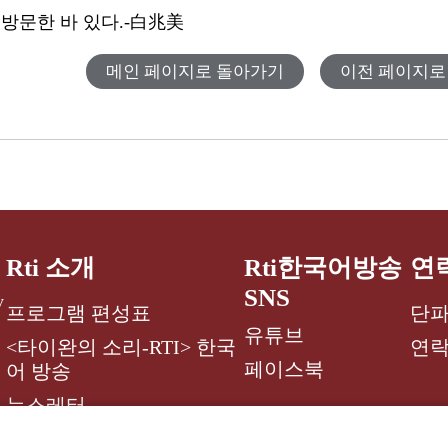
 방문한 바 있다.-白兆美
메인 페이지로 돌아가기
이전 페이지로
Rti 소개
Rti한국어방송
연
SNS
y
프로그램 편성표
단파
유튜브
<타이완의 소리-RTI> 한국
연
페이스북
어 방송
뉴스레터