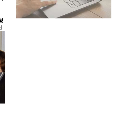
태평
린
있
원