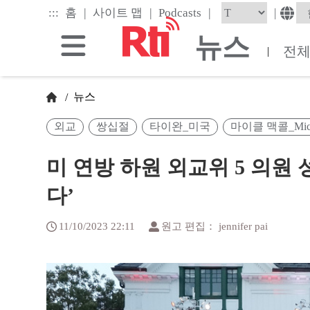
Skip
|
|
|
:::
|
홈
사이트 맵
Podcasts
to
the
뉴스
main
전
|
content
block
뉴스
/
외교
쌍십절
타이완_미국
마이클 맥콜_Micha
미 연방 하원 외교위 5 의원
다’
11/10/2023 22:11
원고 편집： jennifer pai