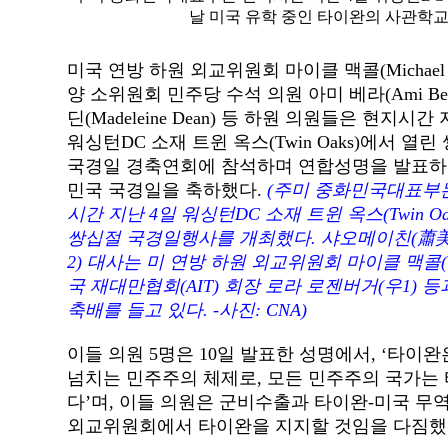
날 미국 유학 중인 타이완의 사관학교 
미국 연방 하원 외교위원회 마이클 맥콜(Michael Mc
양 소위원회 민주당 수석 의원 아미 베라(Ami Ber
딘(Madeleine Dean) 등 하원 의원들은 현지시간
워싱턴DC 소재 트윈 옥스(Twin Oaks)에서 열린
국경일 경축연회에 참석하며 연합성명을 발표하
민국 국경일을 축하했다.
(주미 중화민국대표부
시간 지난 4일 워싱턴DC 소재 트윈 옥스(Twin Oa
쌍십절 국경일행사를 개최했다. 샤오메이친(蕭美
2) 대사는 미 연방 하원 외교위원회 마이클 맥콜(우
국 재대만협회(AIT) 회장 로라 로젠버거(우1) 등
축배를 들고 있다. -사진: CNA)
이들 의원 5명은 10일 발표한 성명에서, ‘타이완
넘치는 민주주의 체제로, 모든 민주주의 국가는 
다’며, 이들 의원은 군비수출과 타이완-미국 무역
외교위원회에서 타이완을 지지할 것임을 다짐했