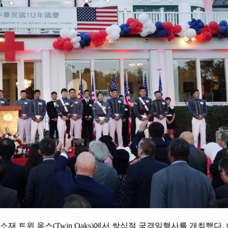
재 트윈 옥스(Twin Oaks)에서 쌍십절 국경일행사를 개최했다.