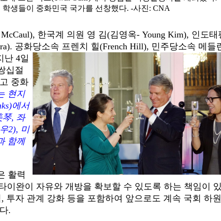
학생들이 중화민국 국가를 선창했다. -사진: CNA
Caul), 한국계 의원 영 김(김영옥- Young Kim), 인도
a). 공화
당소속 프렌치 힐(French Hill), 민주당소속 메들
 지난 4일
 쌍십절
고 중화
는 현지
ks)에서
琴, 좌
2), 미
과 함께
은 활력
타이완이 자유와 개방을 확보할 수 있도록 하는 책임이 
, 투자 관계 강화 등을 포함하여 앞으로도 계속 국회 하
다.