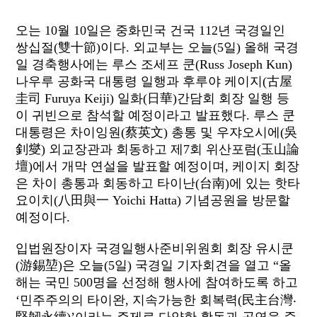
오는 10월 10일은 중화민국 건국 112년 국경일인
쌍십절(雙十節)이다. 외교부는 오늘(5일) 올해 국경
일 경축행사에는 루스 조세프 쿤(Russ Joseph Kun)
나우루 공화국 대통령 일행과 후루야 케이지(古屋
圭司 Furuya Keiji) 일화(日華)간담회 회장 일행 등
이 귀빈으로 참석할 예정이라고 발표했다. 루스 쿤
대통령은 차이잉원(蔡英文) 총통 및 우쟈오시에(吳
釗燮) 외교장관과 회동하고 제7회 위산포럼(玉山論
壇)에서 개막 연설을 발표할 예정이며, 케이지 회장
은 차이 총통과 회동하고 타이난(台南)에 있는 핫타
요이치(八田與一 Yoichi Hatta) 기념공원을 방문할
예정이다.
입법원장이자 국경일행사준비위원회 회장 유시쿤
(游錫堃)은 오늘(5일) 국경일 기자회견을 열고 “올
해는 국민 500명을 선정해 행사에 참여하도록 하고
‘민주주의의 타이완, 지속가능한 회복력(民主台灣‧