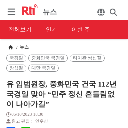
뉴스
전체보기
인기
이번 주
뉴스
/
국경일
중화민국 국경일
타이완 쌍십절
쌍십절
대만 국경일
유 입법원장, 중화민국 건국 112년
국경일 맞아 “민주 정신 흔들림없
이 나아가길”
05/10/2023 18:30
원고 편집： 안우산