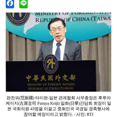
판전궈(范振國) 타이완-일본 관계협회 사무총장은 후루야
케이지(古屋圭司 Furuya Keiji) 일화(日華)간담회 회장이 일
본 국회의원 43명을 이끌고 중화민국 국경일 경축행사에
참여할 예정이라고 밝혔다. - 사진: RTI