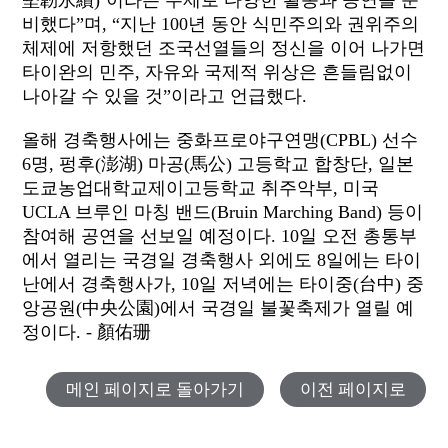
堅韌永續)’이라는 주제로 다양한 활동과 공연을 준
비했다”며, “지난 100년 동안 식민주의와 권위주의
체제에 저항했던 조국선열들의 정신을 이어 나가면
타이완의 민주, 자유와 국제적 위상은 흔들림없이
나아갈 수 있을 것”이라고 언급했다.
올해 경축행사에는 중화프로야구연맹(CPBL) 선수
6명, 펑후(澎湖) 마공(馬公) 고등학교 합창단, 일본
도쿄농업대학교제이고등학교 취주악부, 미국
UCLA 브루인 마칭 밴드(Bruin Marching Band) 등이
참여해 공연을 선보일 예정이다. 10일 오전 총통부
에서 열리는 국경일 경축행사 외에도 8일에는 타이
난에서 경축행사가, 10일 저녁에는 타이중(台中) 중
앙공원(中央公園)에서 국경일 불꽃축제가 열릴 예
정이다. - 顏佑珊
메인 페이지로 돌아가기
이전 페이지로