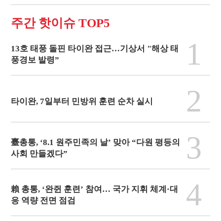
주간 핫이슈 TOP5
1
13호 태풍 돌핀 타이완 접근…기상서 "해상 태
풍경보 발령”
2
타이완, 7일부터 민방위 훈련 순차 실시
3
臺총통, ‘8.1 원주민족의 날’ 맞아 “다원 평등의
사회 만들겠다”
4
賴 총통, ‘완쥔 훈련’ 참여… 국가 지휘 체계·대
응 역량 전면 점검