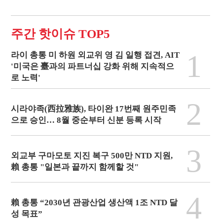
주간 핫이슈 TOP5
1
라이 총통 미 하원 외교위 영 김 일행 접견, AIT
'미국은 臺과의 파트너십 강화 위해 지속적으
로 노력'
2
시라야족(西拉雅族), 타이완 17번째 원주민족
으로 승인… 8월 중순부터 신분 등록 시작
3
외교부 구마모토 지진 복구 500만 NTD 지원,
賴 총통 "일본과 끝까지 함께할 것"
4
賴 총통 “2030년 관광산업 생산액 1조 NTD 달
성 목표”