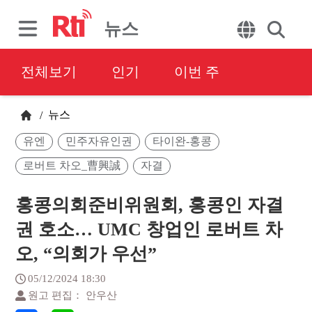
뉴스
전체보기
인기
이번 주
뉴스
/
유엔
민주자유인권
타이완-홍콩
로버트 차오_曹興誠
자결
홍콩의회준비위원회, 홍콩인 자결
권 호소… UMC 창업인 로버트 차
오, “의회가 우선”
05/12/2024 18:30
원고 편집： 안우산