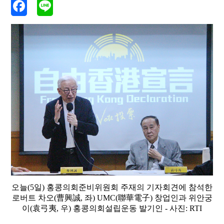
오늘(5일) 홍콩의회준비위원회 주재의 기자회견에 참석한
로버트 차오(曹興誠, 좌) UMC(聯華電子) 창업인과 위안궁
이(袁弓夷, 우) 홍콩의회설립운동 발기인 - 사진: RTI