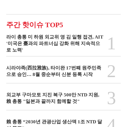
주간 핫이슈 TOP5
1
라이 총통 미 하원 외교위 영 김 일행 접견, AIT
'미국은 臺과의 파트너십 강화 위해 지속적으
로 노력'
2
시라야족(西拉雅族), 타이완 17번째 원주민족
으로 승인… 8월 중순부터 신분 등록 시작
3
외교부 구마모토 지진 복구 500만 NTD 지원,
賴 총통 "일본과 끝까지 함께할 것"
4
賴 총통 “2030년 관광산업 생산액 1조 NTD 달