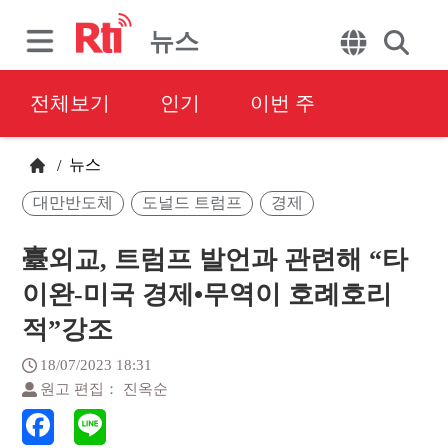
뉴스
전체보기
인기
이번 주
뉴스
/
대만반도체
도널드 트럼프
경제
臺외교, 트럼프 발언과 관련해 “타
이완-미국 경제•무역이 호례호리
적”강조
18/07/2023 18:31
원고 편집： 진옥순