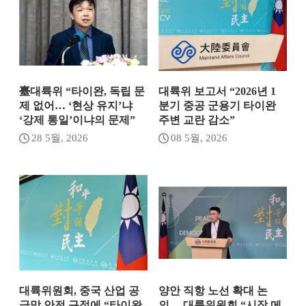
臺대륙위 “타이완, 독립 문
대륙위 보고서 “2026년 1
제 없어… ‘현상 유지’냐
분기 중공 군용기 타이완
‘강제 통일’이냐의 문제”
주변 교란 감소”
28 5월, 2026
08 5월, 2026
대륙위원회, 중국 산업 공
양안 직항 노선 확대 논
급망 안전 규정에 “타이완
의… 대륙위원회 “시장 메