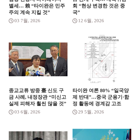
별세… 賴 “타이완은 민주
회 “현상 변경한 것은 중
주의 계속 지킬 것”
국”
03 7월, 2026
12 6월, 2026
종교교류 방중 臺 신도 구
타이완 여론 80% “일국양
금 사례, 내정장관 “미신고
제 반대”…중국 군용기·함
실제 피해자 훨씬 많을 것”
정 활동에 경계감 고조
03 6월, 2026
29 5월, 2026