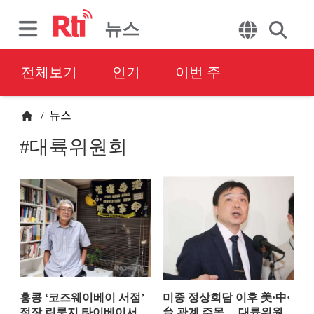
뉴스
전체보기
인기
이번 주
뉴스
/
#대륙위원회
홍콩 ‘코즈웨이베이 서점’
미중 정상회담 이후 美·中·
점장 린룽지 타이베이서
台 관계 주목… 대륙위원