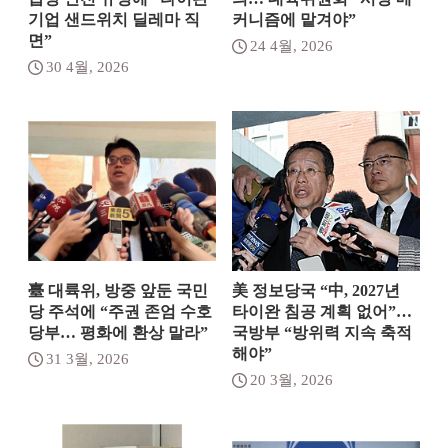
기업 샌드위치 딜레마 직
커니즘에 맡겨야”
면”
24 4월, 2026
30 4월, 2026
臺 대륙위, 방중 앞둔 국민
美 정보당국 “中, 2027년
당 주석에 “주권 존엄 수호
타이완 침공 계획 없어”…
당부… 평화에 환상 말라”
국방부 “방위력 지속 축적
해야”
31 3월, 2026
20 3월, 2026