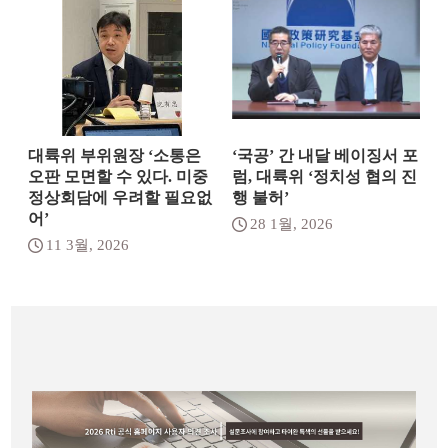
대륙위 부위원장 ‘소통은
‘국공’ 간 내달 베이징서 포
오판 모면할 수 있다. 미중
럼, 대륙위 ‘정치성 협의 진
정상회담에 우려할 필요없
행 불허’
어’
28 1월, 2026
11 3월, 2026