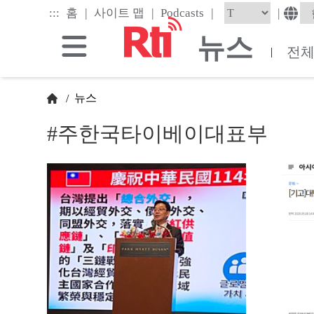
Skip
|
|
|
:::
|
홈
사이트 맵
Podcasts
to
the
뉴스
main
전
|
content
block
뉴스
/
#주한국타이베이대표부