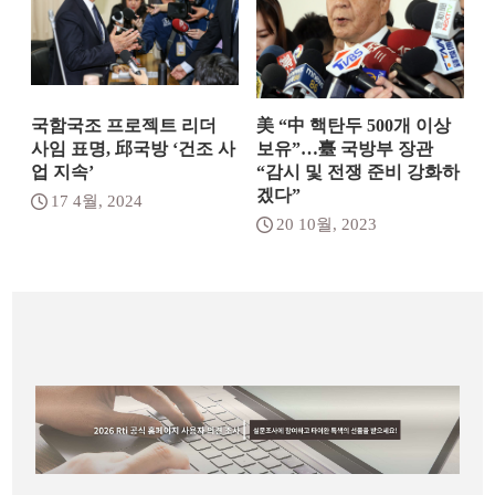
국함국조 프로젝트 리더
美 “中 핵탄두 500개 이상
사임 표명, 邱국방 ‘건조 사
보유”…臺 국방부 장관
업 지속’
“감시 및 전쟁 준비 강화하
겠다”
17 4월, 2024
20 10월, 2023