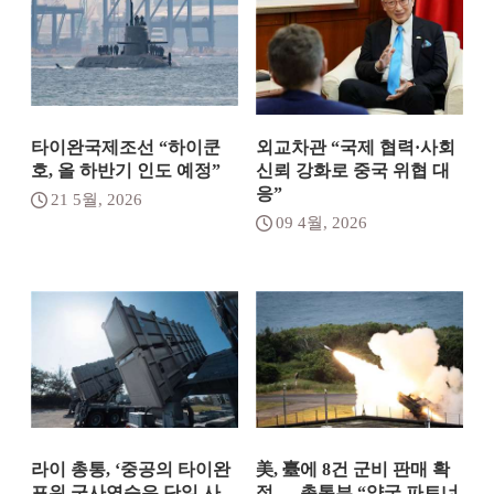
타이완국제조선 “하이쿤
외교차관 “국제 협력·사회
호, 올 하반기 인도 예정”
신뢰 강화로 중국 위협 대
응”
21 5월, 2026
09 4월, 2026
라이 총통, ‘중공의 타이완
美, 臺에 8건 군비 판매 확
포위 군사연습은 단일 사
정 … 총통부 “양국 파트너