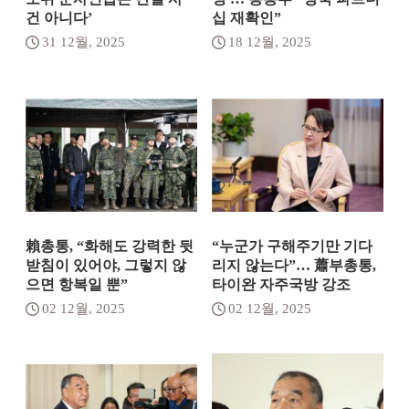
건 아니다’
십 재확인”
31 12월, 2025
18 12월, 2025
賴총통, “화해도 강력한 뒷
“누군가 구해주기만 기다
받침이 있어야, 그렇지 않
리지 않는다”… 蕭부총통,
으면 항복일 뿐”
타이완 자주국방 강조
02 12월, 2025
02 12월, 2025