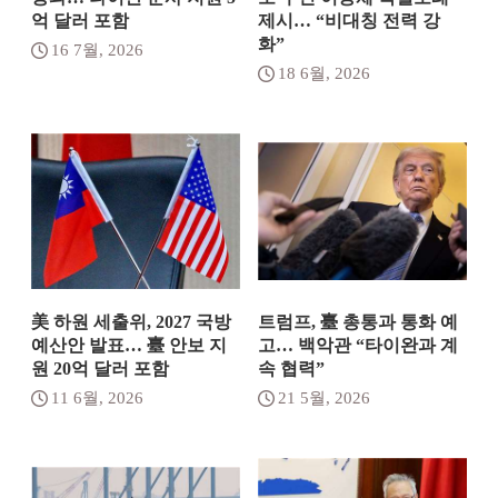
억 달러 포함
제시… “비대칭 전력 강
화”
16 7월, 2026
18 6월, 2026
美 하원 세출위, 2027 국방
트럼프, 臺 총통과 통화 예
예산안 발표… 臺 안보 지
고… 백악관 “타이완과 계
원 20억 달러 포함
속 협력”
11 6월, 2026
21 5월, 2026