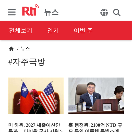
뉴스
전체보기
인기
이번 주
뉴스
/
#자주국방
미 하원, 2027 세출예산안
臺 행정원, 2100억 NTD 규
통과… 타이완 군사 지원 5
모 무인 이동체 특별조례