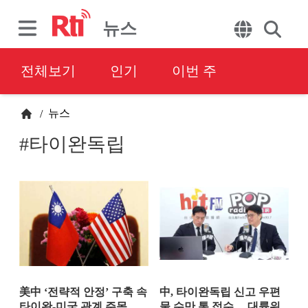
뉴스
전체보기
인기
이번 주
뉴스
/
#타이완독립
美中 ‘전략적 안정’ 구축 속
中, 타이완독립 신고 우편
타이완-미국 관계 주목…
물 수만 통 접수… 대륙위