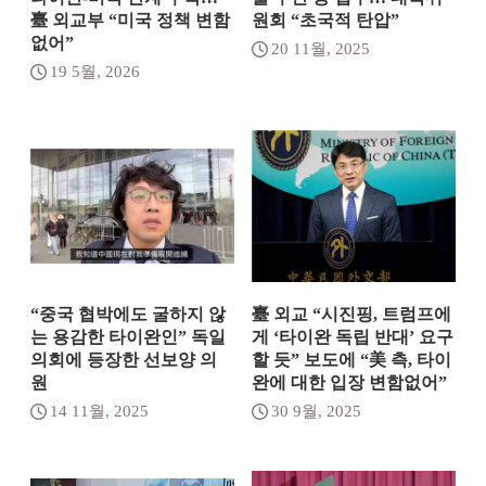
臺 외교부 “미국 정책 변함
원회 “초국적 탄압”
없어”
20 11월, 2025
19 5월, 2026
“중국 협박에도 굴하지 않
臺 외교 “시진핑, 트럼프에
는 용감한 타이완인” 독일
게 ‘타이완 독립 반대’ 요구
의회에 등장한 선보양 의
할 듯” 보도에 “美 측, 타이
원
완에 대한 입장 변함없어”
14 11월, 2025
30 9월, 2025