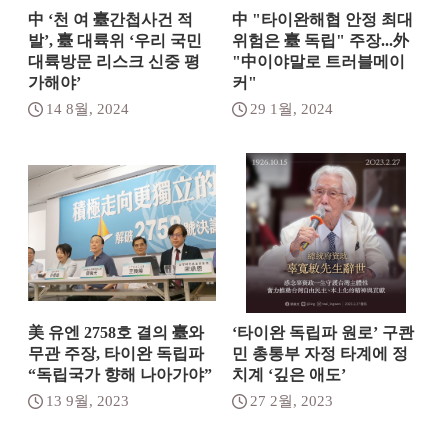
中 ‘천 여 臺간첩사건 적
中 "타이완해협 안정 최대
발’, 臺 대륙위 ‘우리 국민
위험은 臺 독립" 주장...外
대륙방문 리스크 신중 평
"中이야말로 트러블메이
가해야’
커"
14 8월, 2024
29 1월, 2024
美 유엔 2758호 결의 臺와
‘타이완 독립파 원로’ 구콴
무관 주장, 타이완 독립파
민 총통부 자정 타계에 정
“독립국가 향해 나아가야”
치계 ‘깊은 애도’
13 9월, 2023
27 2월, 2023