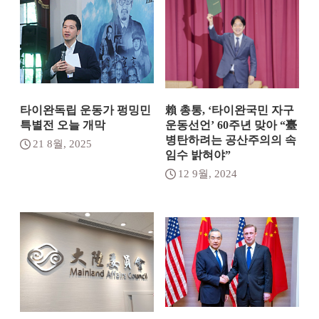
타이완독립 운동가 펑밍민
賴 총통, ‘타이완국민 자구
특별전 오늘 개막
운동선언’ 60주년 맞아 “臺
병탄하려는 공산주의의 속
21 8월, 2025
임수 밝혀야”
12 9월, 2024