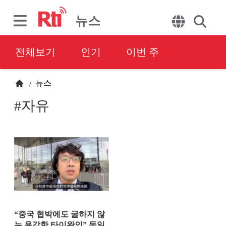
뉴스
전체보기
인기
이번 주
뉴스
/
#자유
“중국 협박에도 굴하지 않
는 용감한 타이완인” 독일