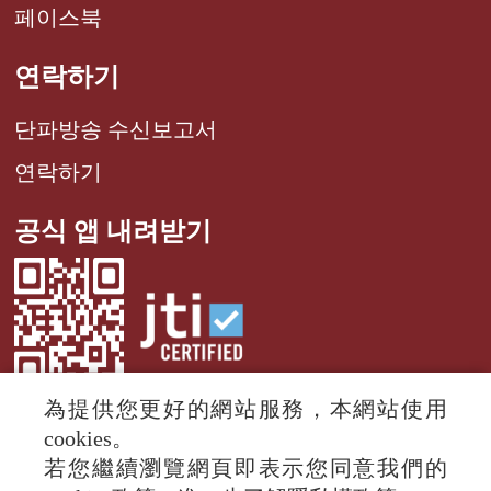
페이스북
연락하기
단파방송 수신보고서
연락하기
공식 앱 내려받기
為提供您更好的網站服務，本網站使用
cookies。
若您繼續瀏覽網頁即表示您同意我們的
© 2024 RTI (Radio Taiwan International).