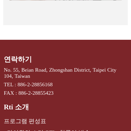
연락하기
No. 55, Beian Road, Zhongshan District, Taipei City
104, Taiwan
TEL : 886-2-28856168
FAX : 886-2-28855423
Rti 소개
프로그램 편성표