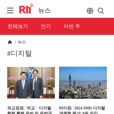
뉴스
전체보기
인기
이번 주
뉴스
/
#디지털
외교장관, ‘외교ㆍ디지털
타이완, '2024 IMD 디지털
협력 통해 우방 및 우방국
경쟁력 평가' 9위 진입