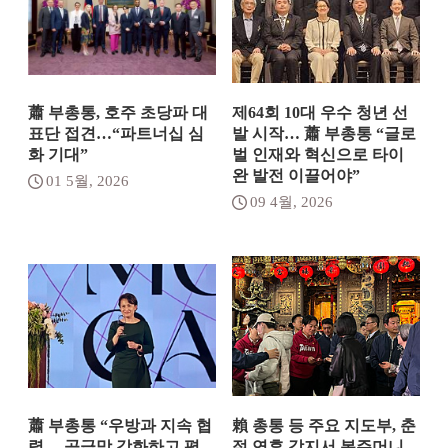
蕭 부총통, 호주 초당파 대
제64회 10대 우수 청년 선
표단 접견…“파트너십 심
발 시작… 蕭 부총통 “글로
화 기대”
벌 인재와 혁신으로 타이
완 발전 이끌어야”
01 5월, 2026
09 4월, 2026
蕭 부총통 “우방과 지속 협
賴 총통 등 주요 지도부, 춘
력… 공급망 강화하고 평
절 연휴 각지서 복주머니