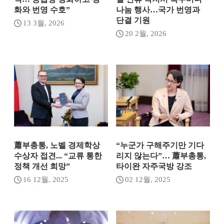
화와 번영 수호”
나눔 행사…국가 번영과
단결 기원
13 3월, 2026
20 2월, 2026
蕭부총통, 노벨 경제학상
“누군가 구해주기만 기다
수상자 접견... “교류 통한
리지 않는다”… 蕭부총통,
정책 개선 희망”
타이완 자주국방 강조
16 12월, 2025
02 12월, 2025