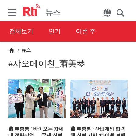
뉴스
전체보기
인기
이번 주
뉴스
/
#샤오메이친_蕭美琴
蕭 부총통 "바이오는 차세
蕭 부총통 “산업계와 협력
대 전략산업"…국제 신뢰
해 신뢰 기반 ‘타이완 브랜