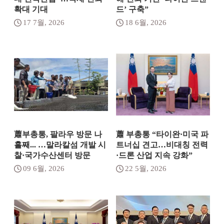
확대 기대
드’ 구축”
17 7월, 2026
18 6월, 2026
蕭부총통, 팔라우 방문 나
蕭 부총통 “타이완·미국 파
흘째... …말라칼섬 개발 시
트너십 견고…비대칭 전력
찰·국가수산센터 방문
·드론 산업 지속 강화”
09 6월, 2026
22 5월, 2026