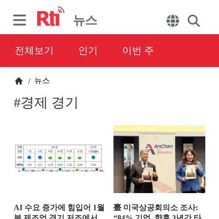
뉴스
전체보기
인기
이번 주
뉴스
/
#경제 경기
AI 수요 증가에 힘입어 1월
臺 미국상공회의소 조사:
분 제조업 경기 저조에서
“84% 기업, 향후 3년간 타