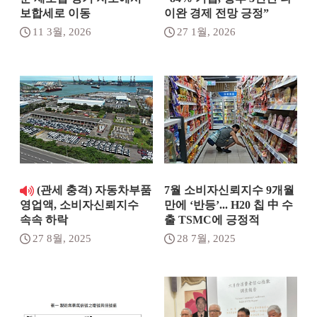
보합세로 이동
이완 경제 전망 긍정”
11 3월, 2026
27 1월, 2026
(관세 충격) 자동차부품
7월 소비자신뢰지수 9개월
만에 ‘반등’... H20 칩 中 수
영업액, 소비자신뢰지수
출 TSMC에 긍정적
속속 하락
28 7월, 2025
27 8월, 2025