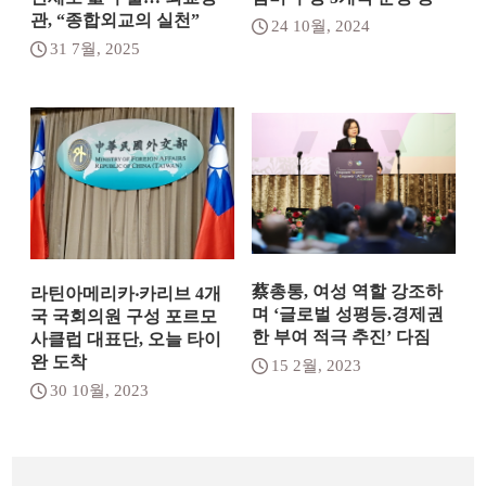
관, “종합외교의 실천”
24 10월, 2024
31 7월, 2025
蔡총통, 여성 역할 강조하
라틴아메리카‧카리브 4개
며 ‘글로벌 성평등.경제권
국 국회의원 구성 포르모
한 부여 적극 추진’ 다짐
사클럽 대표단, 오늘 타이
완 도착
15 2월, 2023
30 10월, 2023