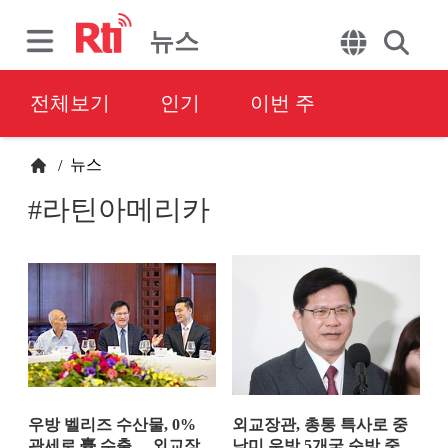
뉴스
전체보기
인기
이번 주
뉴스
/
#라틴아메리카
우방 벨리즈 수산물, 0%
외교장관, 총통 특사로 중
관세로 臺 수출… 외교장
남미 우방 5개국 순방 중