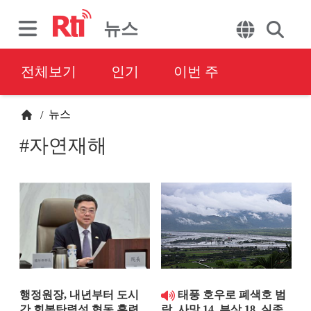
뉴스
전체보기
인기
이번 주
뉴스
/
#자연재해
행정원장, 내년부터 도시
태풍 호우로 폐색호 범
간 회복탄력성 협동 훈련
람, 사망 14, 부상 18, 실종