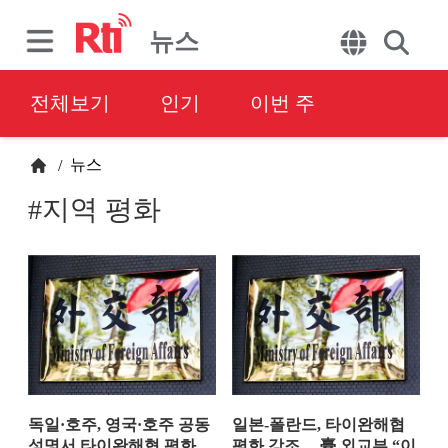
뉴스
전체보기
인기
이번 주
뉴스
/
#지역 평화
독일·호주, 영국·호주 공동
일본-폴란드, 타이완해협
성명서 타이완해협 평화
평화 강조… 臺 외교부 “이