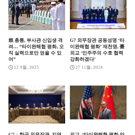
賴 총통, 부사관 신입생 격
G7 외무장관 공동성명 ‘타
려… “타이완해협 평화, 오
이완해협 평화’ 재천명, 臺
직 실력으로만 얻을 수 있
외교 ‘민주주의 수호 협력
어”
강화하겠다’
12 9월, 2025
27 11월, 2024
G7ㆍ한국 외무장관, 지역
외교, ‘타이완해협 평화 안