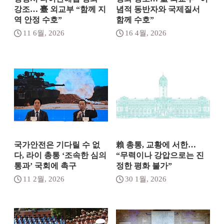
강조… 臺 외교부 “함께 지
념적 동반자와 국제질서
역 안정 수호”
함께 수호”
11 6월, 2026
16 4월, 2026
국가안전은 기다릴 수 없
賴 총통, 교황에 서한…
다, 라이 총통 ‘조속한 심의
“무력이나 강압으로는 진
통과’ 국회에 촉구
정한 평화 불가”
11 2월, 2026
30 1월, 2026