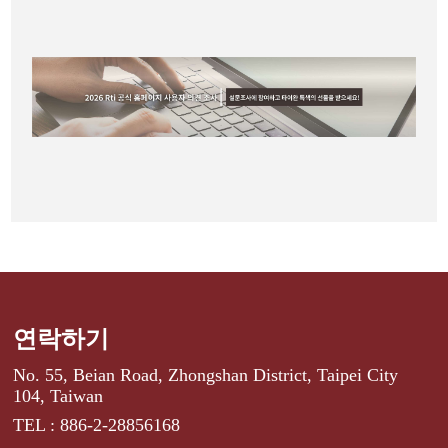
연락하기
No. 55, Beian Road, Zhongshan District, Taipei City
104, Taiwan
TEL : 886-2-28856168