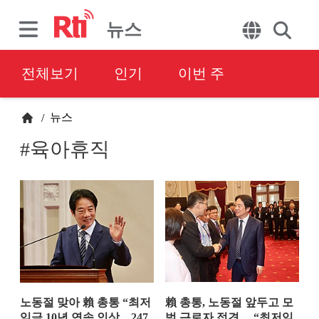
뉴스
전체보기
인기
이번 주
뉴스
/
#육아휴직
노동절 맞아 賴 총통 “최저
賴 총통, 노동절 앞두고 모
임금 10년 연속 인상…247
범 근로자 접견… “최저임