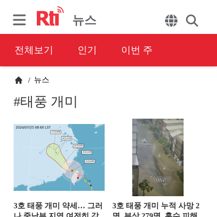
뉴스
전체보기
인기
이번 주
뉴스
/
#태풍 개미
3호 태풍 개미 약세… 그러
3호 태풍 개미 누적 사망 2
나 중남부 지역 여전히 강
명, 부상 279명, 홍수 피해