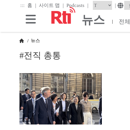
Skip
|
|
|
:::
|
홈
사이트 맵
Podcasts
to
the
뉴스
main
전
|
content
block
뉴스
/
#전직 총통