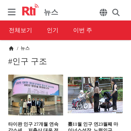
뉴스
전체보기
인기
이번 주
뉴스
/
#인구 구조
타이완 인구 27개월 연속
臺11월 인구 연23월째 마
감소세… 저출산 대응 전
이너스성장, 노령인구