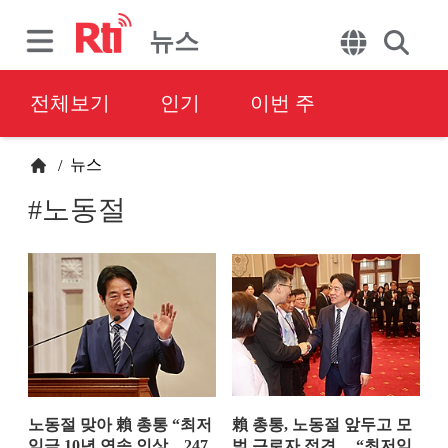
뉴스
전체보기
인기
이번 주
뉴스
/
#노동절
노동절 맞아 賴 총통 “최저
賴 총통, 노동절 앞두고 모
임금 10년 연속 인상…247
범 근로자 접견… “최저임