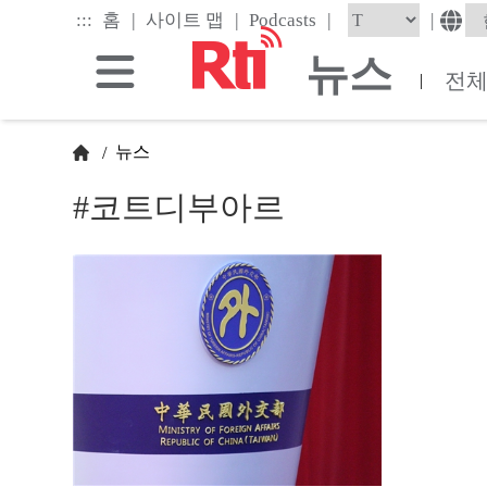
Skip
|
|
|
:::
|
홈
사이트 맵
Podcasts
to
the
뉴스
main
전
|
content
block
뉴스
/
#코트디부아르