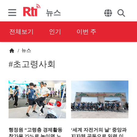
뉴스
전체보기
인기
이번 주
뉴스
/
#초고령사회
행정원 “고령층 경제활동
‘세계 자전거의 날’ 중앙과
참가율 25%로 높이면 노
지자체 공동으로 일련 이