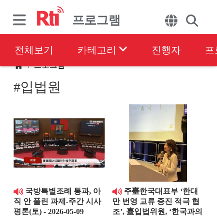
프로그램
전체보기
카테고리
진행자
프
프로그램
/
#입법원
국방특별조례 통과, 아
주臺한국대표부 ‘한대
직 안 풀린 과제-주간 시사
만 번영 교류 증진 적극 협
평론(토) - 2026-05-09
조’, 臺입법위원, ‘한국과의