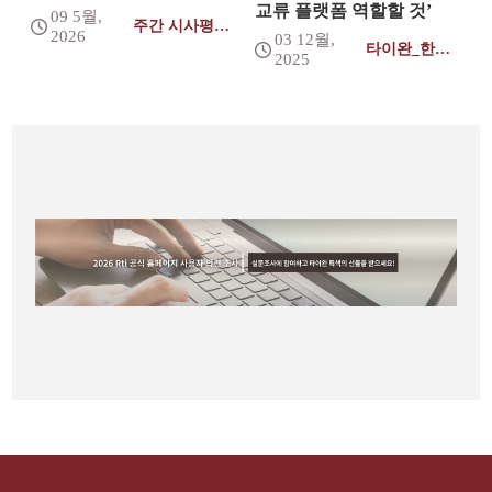
교류 플랫폼 역할할 것’
09 5월,
주간 시사평론
2026
03 12월,
(토)
타이완_한국
2025
(월)