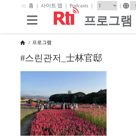
Skip
|
|
|
:::
|
홈
사이트 맵
Podcasts
to
the
프로그램
main
content
block
프로그램
/
#스린관저_士林官邸