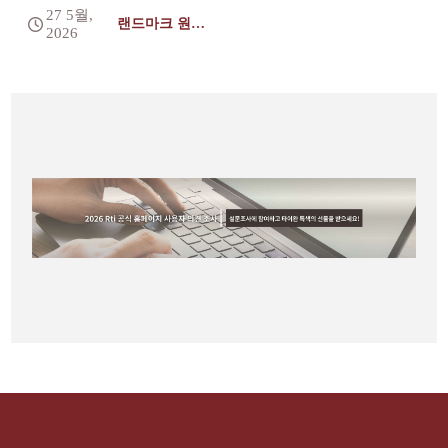
27 5월,
랜드마크 원정
2026
대(수)