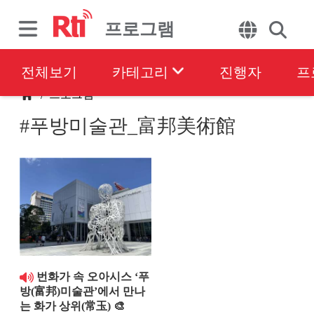
프로그램
전체보기
카테고리
진행자
프
프로그램
/
#푸방미술관_富邦美術館
번화가 속 오아시스 ‘푸
방(富邦)미술관’에서 만나
는 화가 상위(常玉) 🎨