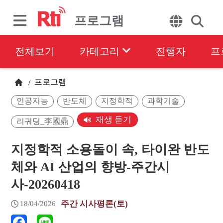
프로그램
전체보기
카테고리
진행자
프
프로그램
/
인공지능
반도체
지정학적
과학기술
재생 듣기
리궈딩_李國鼎
지정학적 소용돌이 속, 타이완 반도
체와 AI 산업의 향방-주간시
사-20260418
주간 시사평론(토)
18/04/2026