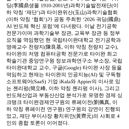
딩
(
李國鼎
생몰
1910-2001
년
)
과학기술발전재단
(
이
하 약칭
‘
재단
’)
과 타이완위산
(
玉山
)
과학기술협회
(
이하 약칭
‘
협회
’)
가 공동 주최한
‘2026
궈딩
(
國鼎
)
AI
반도체 혁신 포럼
’
에 다녀왔다
.
이날 전기공학
전문가이며 과학기술부 장관
,
교육부 장관 등 정부
요직을 역임했던 현 국립타이완대학교 전기공학과
명예교수 천량지
(
陳良基
,
이하 약칭 천량지 교수
),
타이완의 저명 컴퓨터공학 전문가로 타이완 최고
학술기관 중앙연구원 정보과학연구소 부소장
,
국립
타이완대학교 교수
,
구글
(
Google
)
타이완 사장 등을
역임하고 현재는 타이완의 인공지능
(AI)
및 구독형
소프트웨어
(SaaS)
기업
iKala
와
Appier
의 이사로 있
는 졘리펑
(
簡立峰
,
이하 약칭 졘리펑 이사
),
그리고
반도체산업과 부동산산업 분석가로 유명한 경제 싱
크탱크 타이완경제연구원의 류페이전
(
劉佩
真
,
이
하 약칭 류페이전 연구원
)
연구원의 강연이 진행되
었고
,
재단 부이사장 황치위안
(
黃齊元
)
의 사회로
4
인의 종합 토론이 이어졌다
.