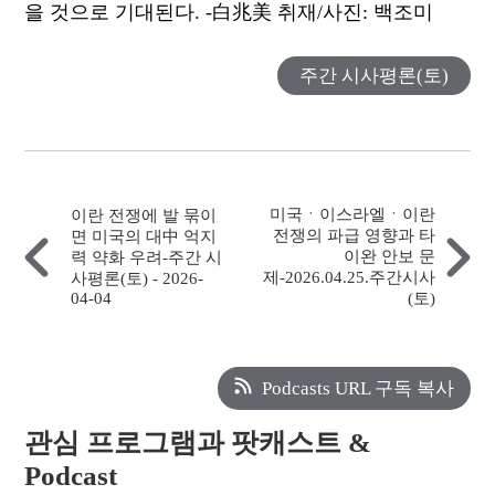
을
것으로
기대된다
. -
白兆美
취재
/
사진
:
백조미
주간 시사평론(토)
미국ㆍ이스라엘ㆍ이란
이란 전쟁에 발 묶이
전쟁의 파급 영향과 타
면 미국의 대中 억지
이완 안보 문
력 약화 우려-주간 시
제-2026.04.25.주간시사
사평론(토) - 2026-
04-04
(토)
Podcasts URL 구독 복사
관심 프로그램과 팟캐스트 &
Podcast