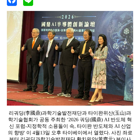
리궈딩(李國鼎)과학기술발전재단과 타이완위산(玉山)과
학기술협회가 공동 주최한 ‘2026 궈딩(國鼎) AI 반도체 혁
신 포럼-지정학적 소용돌이 속, 타이완 반도체와 AI 산업
의 향방' 이 4월13일 오후 타이베이에서 열렸다. 사진 좌로
부터 리궈딩과학기술발전재단 황치위안(黃齊元) 부이사