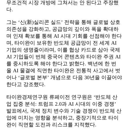
무조건적 시장 개방에 그쳐서는 안 된다고 주장했
다
.
그는
‘
신
(
新
)
실리콘
실드
’
전략을
통해
글로벌
상호
의존성을
강화하고
,
공급망의
깊이와
폭을
확대하
며
인재
확보를
통해
AI
시대
기회를
선점해야
한다
며
,
타이완이 보유한 반도체 공급망이 전 세계
AI
기업의 생명줄이라며
,
이를 협상 카드로 삼아 국제
AI
기업들이 번체 중국어 콘텐츠와 타이완 주권
AI
를 중시하도록 해야 한다고 밝혔다
.
백년에 한 번
올
AI
물결에 직면한 타이완은 전통적 사고에서 벗
어나
‘
글로벌 본부’ 개념으로 다음
30
년을 이끌어야
한다고 강조했다
.
타이완경제연구원 류페이전 연구원은
‘
반도체
산
업
집중
분석
:
트럼프
2.0
과
AI
시대의
이중
경쟁
’
발표에서
,
국제
정치
변수와
기술
경쟁이
반도체
산
업에
미치는
영향을
분석하고
,
중장기적으로
타이
완이
직면할
도전과
리스크를
지적했다
.