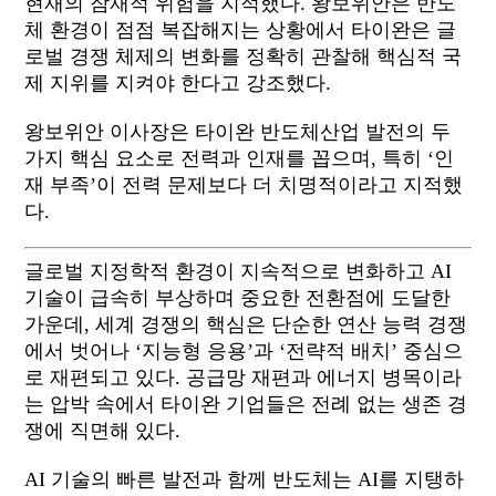
현재의 잠재적 위험을 지적했다
.
왕보위안은 반도
체 환경이 점점 복잡해지는 상황에서 타이완은 글
로벌 경쟁 체제의 변화를 정확히 관찰해 핵심적 국
제 지위를 지켜야 한다고 강조했다
.
왕보위안 이사장은 타이완 반도체산업 발전의 두
가지 핵심 요소로 전력과 인재를 꼽으며
,
특히
‘
인
재 부족’이 전력 문제보다 더 치명적이라고 지적했
다
.
글로벌
지정학적
환경이
지속적으로
변화하고
AI
기술이
급속히
부상하며
중요한
전환점에
도달한
가운데
,
세계
경쟁의
핵심은
단순한
연산
능력
경쟁
에서
벗어나
‘
지능형
응용
’
과
‘
전략적
배치
’
중심으
로
재편되고
있다
.
공급망
재편과
에너지
병목이라
는
압박
속에서
타이완
기업들은
전례
없는
생존
경
쟁에
직면해
있다
.
AI
기술의
빠른
발전과
함께
반도체는
AI
를
지탱하