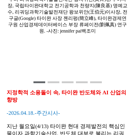
장, 국립타이완대학교 전기공학과 천량지(陳良基) 명예교
수, 리궈딩과학기술발전재단 왕보위안(王伯元)이사장, 전
구글(Google) 타이완 사장 졘리펑(簡立峰), 타이완경제연
구원 산업경제데이터베이스 부장 류페이전(劉佩真) 연구
원. -사진: jennifer pai백조미
지정학적
소용돌이
속
,
타이완
반도체와
AI
산업의
향방
-2026.04.18.-
주간시사
-
지난 월요일
(4/13)
타이완 현대 경제발전의 핵심인
물이자 과학기술산업
,
반도체 대부로 불리는 리궈