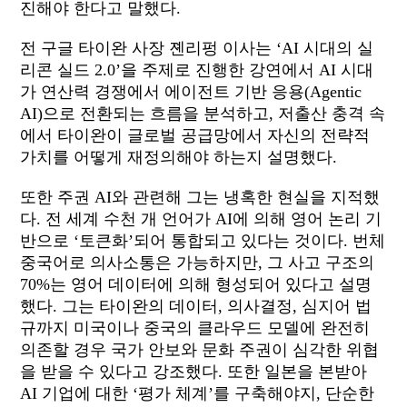
진해야
한다고
말
했다
.
전 구글 타이완 사장 졘리펑 이사는
‘AI
시대의
실
리콘
실드
2.0’
을 주제로 진행한
강연에서
AI
시대
가 연산력 경쟁에서 에이전트 기반 응용
(Agentic
AI)
으로 전환되는 흐름을 분석하고
,
저출산 충격 속
에서 타이완이 글로벌 공급망에서 자신의 전략적
가치를 어떻게 재정의해야 하는지 설명했다
.
또한 주권
AI
와 관련해 그는 냉혹한 현실을 지적했
다
.
전 세계 수천 개 언어가
AI
에 의해 영어 논리 기
반으로
‘
토큰화’되어 통합되고 있다는 것이다
.
번체
중국어로 의사소통은 가능하지만
,
그 사고 구조의
70%
는 영어 데이터에 의해 형성되어 있다고 설명
했다
.
그는 타이완의 데이터
,
의사결정
,
심지어 법
규까지 미국이나 중국의 클라우드 모델에 완전히
의존할 경우 국가 안보와 문화 주권이 심각한 위협
을 받을 수 있다고 강조했다
.
또한 일본을 본받아
AI
기업에 대한
‘
평가 체계’를 구축해야지
,
단순한