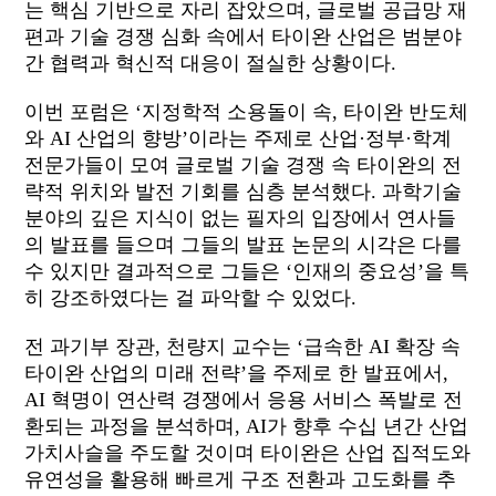
는
핵심
기반으로
자리
잡았으며
,
글로벌
공급망
재
편과
기술
경쟁
심화
속에서
타이완
산업은
범분야
간
협력과
혁신적
대응이
절실한
상황이다
.
이번
포럼은
‘
지정학적
소용돌이
속
,
타이완
반도체
와
AI
산업의
향방
’
이라는
주제로
산업
·
정부
·
학계
전문가들이
모여
글로벌
기술
경쟁
속
타이완의
전
략적
위치와
발전
기회를
심층
분석했다
.
과학기술
분야의 깊은 지식이 없는 필자의 입장에서 연사들
의 발표를 들으며 그들의 발표 논문의 시각은 다를
수 있지만 결과적으로 그들은
‘
인재의 중요성
’
을 특
히 강조하였다는 걸 파악할 수 있었다
.
전 과기부 장관
,
천량지 교수는
‘
급속한
AI
확장
속
타이완
산업의
미래
전략
’
을 주제로
한 발표에서
,
AI
혁명이 연산력 경쟁에서 응용 서비스 폭발로 전
환되는 과정을 분석하며
,
AI
가
향후
수십
년간
산업
가치사슬을
주도할
것이며
타이완은
산업
집적도와
유연성을
활용해
빠르게
구조
전환과
고도화를
추