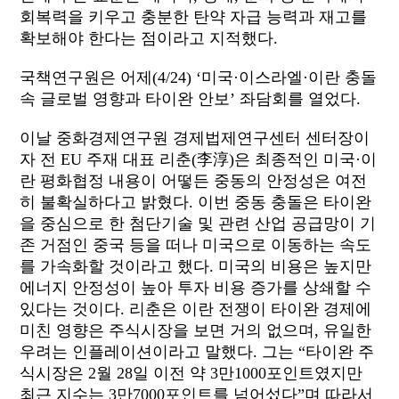
회복력을 키우고 충분한 탄약 자급 능력과 재고를
확보해야 한다는 점이라고 지적했다
.
국책연구원은
어제(4/24) ‘
미국·이스라엘·이란 충돌
속 글로벌 영향과 타이완 안보’ 좌담회를 열었다
.
이날 중화경제연구원 경제법제연구센터 센터장이
자 전
EU
주재 대표 리춘
(
李淳
)
은 최종적인 미국·이
란 평화협정 내용이 어떻든 중동의 안정성은 여전
히 불확실하다고 밝혔다
.
이번 중동 충돌은 타이완
을 중심으로 한 첨단기술 및 관련 산업 공급망이 기
존 거점인 중국 등을 떠나 미국으로 이동하는 속도
를 가속화할 것이라고 했다
.
미국의 비용은 높지만
에너지 안정성이 높아 투자 비용 증가를 상쇄할 수
있다는 것이다
.
리춘은 이란 전쟁이 타이완 경제에
미친 영향은 주식시장을 보면 거의 없으며
,
유일한
우려는 인플레이션이라고 말했다
.
그는
“
타이완 주
식시장은
2
월
28
일 이전 약
3
만
1000
포인트였지만
최근 지수는
3
만
7000
포인트를 넘어섰다
”
며 따라서