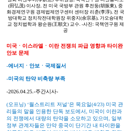
(田弘茂) 이사장, 전 미국 국방부 관원 후전둥(胡振東), 중
화경제연구원 경제법제연구센터 센터장 리춘(李淳), 전 국
방대학교 정치작전대학원장 위중지(余宗基), 가오슝대학
교 정치법학과 왕순원(王順文) 교수. -사진: 국책연구원 제
공
미국ㆍ이스라엘ㆍ이란 전쟁의 파급 영향과 타이완
안보 문제
-
에너지ㆍ안보ㆍ국제질서
-
미국의 탄약 비축량 부족
-2026.04.25.-
주간시사
-
(
오프닝
) ‘
월스트리트 저널
’
은 목요일
(4/23)
미국 관
리들의 말을 인용한 단독 보도에서
,
미국이 이란과
의 전쟁에서 대량의 탄약을 소모하고 있으며
,
일부
정부 관계자들은 만약 중국이 단기간 내 타이완을