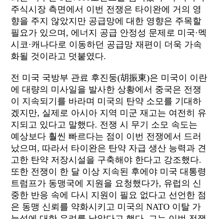
주식시장 측면에서 이번 전쟁은 타이완에 거의 영
향을 주지 않았지만 공급망에 대한 영향은 주목할
필요가 있으며
,
에너지 공급 안정성 문제로 미국·멕
시코·캐나다로 이동하던 공급망 재편이 더욱 가속
화될 것이라고 덧붙였다
.
전 미국 국방부 관료 후진둥
(
胡振東
)
은 미국이 이란
에 대량의 미사일을 발사한 상황에서 중국은 전쟁
이 지속되기를 바라며 미국의 탄약 소모를 기대하
겠지만
,
실제로 아시아 지역 미군 재고는 여전히 유
지되고 있다고 말했다
.
전쟁 시 무기 소모 속도는
예상보다 훨씬 빠르다는 점이 이번 전쟁에서 드러
났으며
,
따라서 타이완은 탄약 자급 생산 능력과 견
고한 탄약 저장시설을 구축해야 한다고 강조했다
.
또한 전쟁이 한 달 이상 지속된 후에야 미국 대통령
트럼프가 동맹국에 지원을 요청했다가
,
유럽의 신
중한 반응 속에 다시 지원이 필요 없다고 선언한 점
은 동맹 신뢰를 약화시키고 미국의
NATO
이탈 가
능성에 대한 우려를 낳았다고 했다
.
그는 이번 전쟁