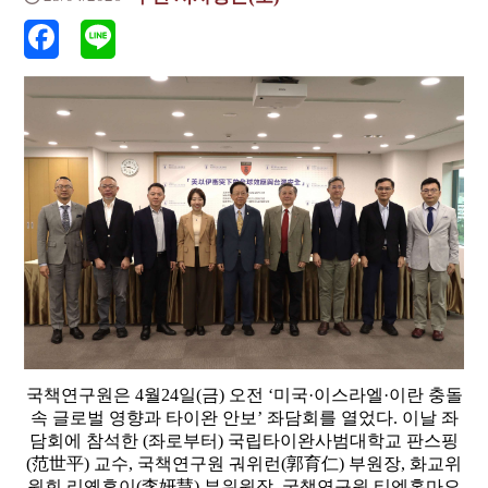
국책연구원은 4월24일(금) 오전 ‘미국·이스라엘·이란 충돌
속 글로벌 영향과 타이완 안보’ 좌담회를 열었다. 이날 좌
담회에 참석한 (좌로부터) 국립타이완사범대학교 판스핑
(范世平) 교수, 국책연구원 궈위런(郭育仁) 부원장, 화교위
원회 리옌후이(李妍慧) 부위원장, 국책연구원 티엔홍마오