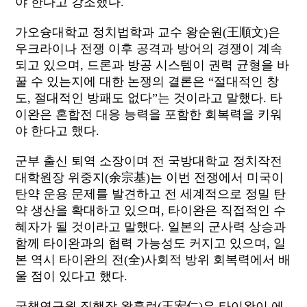
야 한다고 강조했다
.
가오슝대학교 정치법학과 교수 왕순원
(
王順文
)
은
우크라이나 전쟁 이후 공격과 방어의 경쟁이 계속
되고 있으며
,
드론과 방공 시스템이 권력 균형을 바
꿀 수 있는지에 대한 논쟁의 결론은
“
절대적인 창
도
,
절대적인 방패도 없다”는 것이라고 말했다
.
타
이완은 혼합전 대응 능력을 포함한 회복력을 키워
야 한다고 했다
.
군부 출신 퇴역 소장이며 전 국방대학교 정치작전
대학원장 위중지
(
余宗基
)
는 이번 전쟁에서 미국이
탄약 운용 문제를 발견하고 전 세계적으로 정밀 탄
약 생산을 확대하고 있으며
,
타이완은 직접적인 수
혜자가 될 것이라고 말했다
.
일본의 군사력 상승과
함께 타이완과의 협력 가능성도 커지고 있으며
,
일
본 역시 타이완의 전
(
全
)
사회적 방위 회복력에서 배
울 점이 있다고 했다
.
국책연구원 집행장 왕훙런
(
王宏仁
)
은 타이완이 에