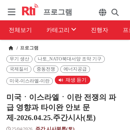
프로그램
전체보기
카테고리
진행자
프
프로그램
/
무기 생산
나토_NATO북대서양 조약 기구
국제질서
중동전쟁
에너지공급
재생 듣기
미국-이스라엘-이란
미국ㆍ이스라엘ㆍ이란 전쟁의 파
급 영향과 타이완 안보 문
제-2026.04.25.주간시사(토)
주간 시사평론(토)
25/04/2026