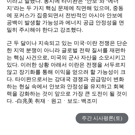
이라고 말했다
.
동시에 타이완은
‘
안보’와
‘
에너
지’라는 두 가지 핵심 문제에 직면해 있으며
,
중동
에 포커스가 집중되면서 전반적인 아시아 안보에
공백이 발생할 가능성과 에너지 공급 안정성을 면
밀히 주시해야 한다고 강조했다
.
근 두 달이나 지속되고 있는 미국·이란 전쟁은 단순
한 지역 분쟁이 아니라 글로벌 전략 질서를 재편하
는 핵심 사건으로
,
미국의 군사 자산을 소모시키고
있다
.
이러한 상황 아래서 이란은 전쟁을 서두르지
않고 장기화를 통해 이익을 얻으려 할 가능성이 크
다
.
타이완으로서는 강대국 경쟁과 공급망이 변화
하는 현실 속에서 안보와 안정성을 유지하고 회복
력을 강화하는 것이 앞으로 가장 큰 도전이 될 것이
다
. -
白兆美
취재ㆍ원고ㆍ보도
:
백조미
주간 시사평론(토)