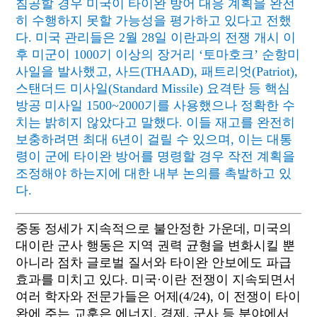
침공할 경우 미국이 타이완 방어 대응 계획을 완전
히 수행하지 못할 가능성을 평가하고 있다고 전했
다
.
미국 관리들은
2
월
28
일 이란과의 전쟁 개시 이
후 미군이
1000
기 이상의 장거리
‘
토마호크’ 순항미
사일을 발사했고
,
사드
(THAAD),
패트리엇
(Patriot),
스탠더드 미사일
(Standard Missile)
요격탄 등 핵심
방공 미사일
1500~2000
기를 사용했으나 정확한 수
치는 밝히지 않았다고 말했다
.
이들 재고를 완전히
보충하려면 최대
6
년이 걸릴 수 있으며
,
이는 대통
령이 군에 타이완 방어를 명령할 경우 작전 계획을
조정해야 하는지에 대한 내부 논의를 촉발하고 있
다
.
중동 정세가 지속적으로 불안정한 가운데
,
미국의
대이란 군사 행동은 지역 권력 균형을 변화시킬 뿐
아니라 점차 글로벌 질서와 타이완 안보에도 파급
효과를 미치고 있다
.
미국·이란 전쟁이 지속되면서
여러 학자와 전문가들은 어제
(4/24),
이 전쟁이 타이
완에 주는 교훈은 에너지
,
경제
,
군사 등 분야에서