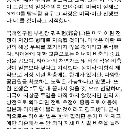
이 트럼프의 일방주의를 보여주며
,
미국이 실제로
NATO
를 탈퇴할 경우 그 파장은 미국·이란 전쟁보
다 더 클 것이라고 지적했다
.
국책연구원 부원장 궈위런
(
郭育仁
)
은 미국·이란 전
쟁이 저강도 형태로 지속될 것이며
,
미국은 이란 주
변의 해공 우위를 포기하지 않을 것이라고 분석했
다
.
타이완에 대한 교훈으로는 에너지 비축의 중요
성을 꼽으며
,
타이완의 천연가스 및 비상 석유 비축
량이 일본보다 낮다고 지적했다
.
정치적·지형적 제
약으로 저장 시설 확충에는 한계가 있지만
,
다양한
공급원을 확보하는 노력은 가능하다고 말했다
.
또
한 전쟁은
“
두 달 내 끝나지 않을 것”으로 전망하며
,
미국이 지상군 투입을 아직 하지 않았지만 만약 지
상전으로 확대되면 전략 초점이 중동으로 이동해
일본과 타이완에 불리할 것이라고 경고했다
.
군사
적으로는 타이완·일본·한국·필리핀 등이 미국 재고
에만 의존해서는 안 되며 자체 미사일 비축을 늘려