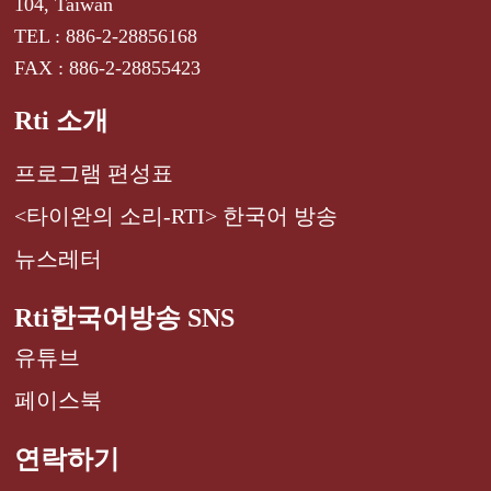
104, Taiwan
TEL : 886-2-28856168
FAX : 886-2-28855423
Rti 소개
프로그램 편성표
<타이완의 소리-RTI> 한국어 방송
뉴스레터
Rti한국어방송 SNS
유튜브
페이스북
연락하기