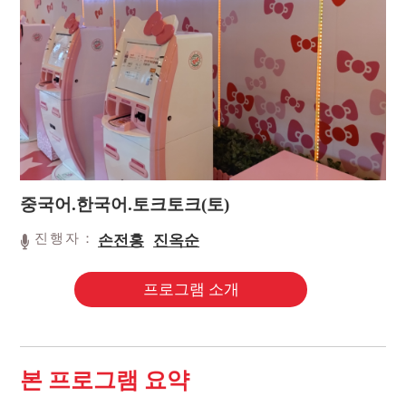
중국어.한국어.토크토크(토)
진행자：
손전홍
진옥순
프로그램 소개
본 프로그램 요약