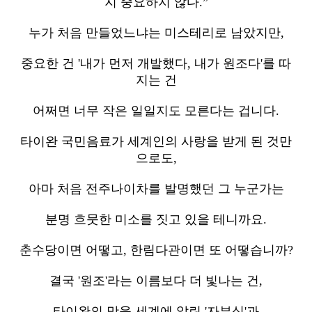
지 중요하지 않다
.”
누가 처음 만들었느냐는 미스테리로 남았지만
,
중요한 건
'
내가 먼저 개발했다
,
내가 원조다
'
를 따
지는 건
어쩌면 너무 작은 일일지도 모른다는 겁니다
.
타이완 국민음료가 세계인의 사랑을 받게 된 것만
으로도
,
아마 처음 전주나이차를 발명했던 그 누군가
는
분명 흐뭇한 미소를 짓고 있을 테니까요
.
춘수당이면 어떻고
,
한림다관이면 또 어떻습니까
?
결국
'
원조
'
라는 이름보다 더 빛나는 건
,
타이완의 맛을 세계에 알린
'
자부심
'
과