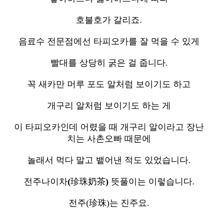
호불호가 갈리죠
.
음료수 전문점에선 타피오카를 잘 먹을 수 있게
빨대를 상당히 굵은 걸 줍니다
.
꼭 새카만 머루 포도 알처럼 보이기도 하고
개구리 알처럼 보이기도 하는 게
이 타피오카인데 어렸을 때 개구리 알이라고 장난
치는 사촌오빠 때문에
놀래서 먹다 말고 뱉어낸 적도 있었습니다
.
전주나이차
(
珍珠奶茶
)
뜻풀이는 이렇습니다
.
전주
(
珍珠
)
는
진주요
.