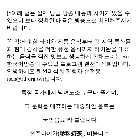
[*
아래
글은
실제
당일
방송
내용과
차이가
있을
수
있으니
보다
정확한
내용은
방송으로
확인해주시기
바랍니다
.]
꼭 먹어야 할 타이완 전통 음식부터 각 지역 특산물
과 현대 감각을 더한 퓨전 음식까지 타이완을 대표
하는 음식을 직접 맛보고 생생하게 전해드리는
Rti
한국어방송의
수요일
프로그램
랜선미식회입니다
.
안녕하세요
랜선미식회
진행자
손전홍
(sch@rti.org.tw)
입니다
.
특정 국가에서 남녀노소 누구나 즐기며
,
그 문화를 대표하는 대중적인 음료는
‘
국민음료
’
라 불립니다
.
전주나이차
(
珍珠奶茶
),
버블티는