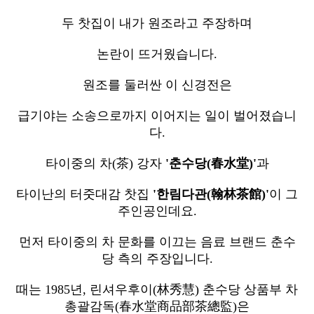
두 찻집이 내가 원조라고 주장하며
논란이 뜨거웠습니다
.
원조를 둘러싼 이 신경전은
급기야는 소송으로까지 이어지는 일이 벌어졌습니
다
.
타이중의
차
(
茶
)
강자
'
춘수당
(
春水堂
)'
과
타이난의 터줏대감 찻집
'
한림다관
(
翰林茶館
)'
이 그
주인공인데요
.
먼저 타이중의 차 문화를 이끄는 음료 브랜드 춘수
당 측의 주장입니다
.
때는
1985
년
,
린셔우후이
(
林秀慧
)
춘수당 상품부 차
총괄감독
(
春水堂商品部茶總監
)
은