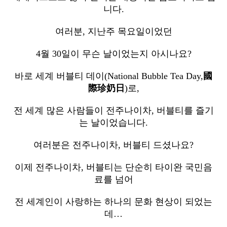
니다
.
여러분
,
지난주 목요일이었던
4
월
30
일이 무슨 날이었는지 아시나요
?
바로 세계 버블티 데이
(National Bubble Tea Day,
國
際珍奶日
)
로
,
전 세계 많은 사람들이 전주나이차
,
버블티를 즐기
는 날이었습니다
.
여러분은 전주나이차
,
버블티 드셨나요
?
이제 전주나이차
,
버블티는 단순히 타이완 국민음
료를 넘어
전 세계인이 사랑하는 하나의 문화 현상이 되었는
데
…