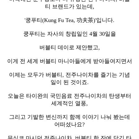
티 브랜드가 있는데
,
'
쿵푸티
(Kung Fu Tea,
功夫茶
)'
입니다
.
쿵푸티는 자사의 창립일인
4
월
30
일을
버블티 데이로 제안했고
,
이게 전 세계 버블티 마니아들에게 받아들여지면서
이제는 모두가 버블티
,
전주나이차를 즐기는 기념
일이 된 것이죠
.
오늘은 타이완의 국민음료 전주나이차의 탄생부터
세계적인 열풍
,
그리고 기발한 변신까지 함께 이야기 나눠 봤는데
어떠셨나요
?
무심코 마시던 전주나이차
,
버블티 한 잔에 담긴 타