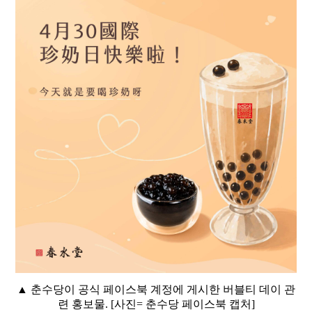
▲ 춘수당이 공식 페이스북 계정에 게시한 버블티 데이 관
련 홍보물. [사진= 춘수당 페이스북 캡처]