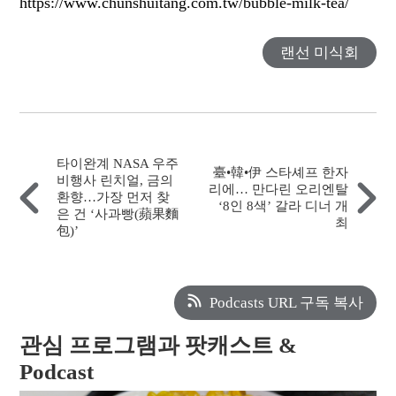
https://www.chunshuitang.com.tw/bubble-milk-tea/
랜선 미식회
타이완계 NASA 우주
臺•韓•伊 스타셰프 한자
비행사 린치얼, 금의
리에… 만다린 오리엔탈
환향…가장 먼저 찾
‘8인 8색’ 갈라 디너 개
은 건 ‘사과빵(蘋果麵
최
包)’
Podcasts URL 구독 복사
관심 프로그램과 팟캐스트 &
Podcast