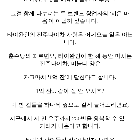
그걸 함께 나누려는 두 브랜드 창업자의
'
넓은 마
음
'
이 아닐까 싶습니다
.
타이완인의 전주나이차 사랑은 어제오늘 일은 아닙
니다
.
춘수당의 따르면요
,
타이완인이 한 해 동안 마시는
전주나이차
,
버블티 양은
자그마치
'1
억 잔
'
에 달한다고 합니다
.
1
억 잔
...
감이 잘 안 오시죠
?
이 빈 컵들을 하나씩 옆으로 길게 늘어뜨리면요
,
지구에서
저 먼 우주까지
250
번을 왕복
할 수 있는
거리가 나온다고 합니다
.
타이완 사람들의 전주나이차 사랑은