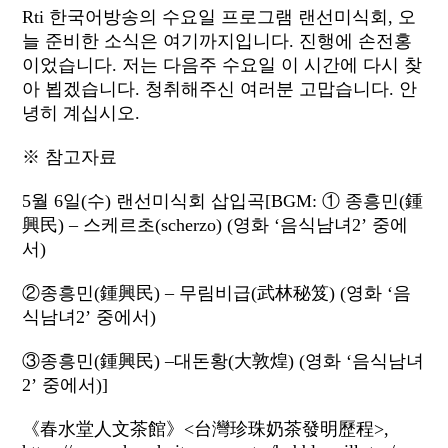
Rti
한국어방송의 수요일 프로그램 랜선미식회
,
오
늘 준비한 소식은 여기까지입니다
.
진행에 손전홍
이었습니다
.
저는 다음주 수요일 이 시간에 다시 찾
아 뵙겠습니다
.
청취해주신 여러분 고맙습니다
.
안
녕히 계십시오
.
※ 참고자료
5
월
6
일
(
수
)
랜선미식회 삽입곡
[BGM:
① 종흥민
(
鍾
興民
)
–
스케르초
(scherzo) (
영화 ‘음식남녀
2
’ 중에
서
)
②종흥민
(
鍾興民
)
–
무림비급
(
武林秘笈
) (
영화
‘음
식남녀
2
’
중에서
)
③종흥민
(
鍾興民
)
–
대돈황
(
大敦煌
) (
영화 ‘음식남녀
2
’ 중에서
)]
《
春水堂人文茶館
》
<
台灣珍珠奶茶發明歷程
>,