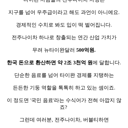
지구를 넘어 우주급이라고 해도 과언이 아니에요
.
경제적인 수치로 봐도 입이 떡 벌어집니다
.
전주나이차 하나로 창출되는 연간 산업 가치가
무려 뉴타이완달러
500
억원
.
한국 돈으로 환산하면 약
2
조
3
천억 원
에 달합니다
.
단순한 음료를 넘어 타이완 경제를 지탱하는
든든한 기둥 역할을 톡톡히 하고 있는 셈이죠
.
이 정도면
'
국민 음료
'
라는 수식어가 전혀 아깝지 않
죠
?
그런데 여러분
,
전주나이차
,
버블티하면