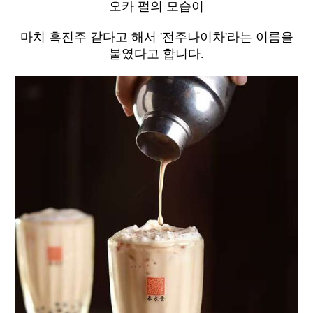
오카 펄의 모습이
마치 흑진주 같다고 해서
'
전주나이차
'
라는 이름을
붙였다고 합니다
.