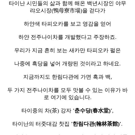
타이난 시민들의 삶과 함께 해온 백년시장인 야무
랴오시장
(
鴨母寮市場
)
을 걷다가
하얀색 타피오카를 보고 영감을 얻어
하얀 전주나이차를 개발했다고 주장하죠
.
우리가 지금 흔히 보는 새카만 타피오카 펄은
나중에 흑당을 넣어 개량된 것이라고 하네요
.
지금까지도 한림다관에 가면 흑과 백
,
두 가지 전주나이차를 모두 맛볼 수 있는 이유가 바
로 여기에 있습니다
.
타이중의
차
(
茶
)
강자
'
춘수당
(
春水堂
)'
,
타이난의 터줏대감 찻집
'
한림다관
(
翰林茶館
)'
.