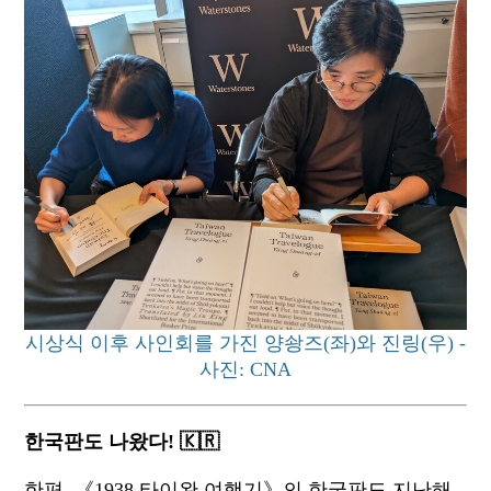
시상식 이후 사인회를 가진 양솽즈(좌)와 진링(우) -
사진: CNA
한국판도 나왔다! 🇰🇷
한편, 《1938 타이완 여행기》의 한국판도 지난해