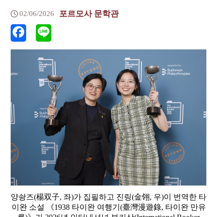
포르모사 문학관
02/06/2026
양솽즈(楊双子, 좌)가 집필하고 진링(金翎, 우)이 번역한 타
이완 소설 《1938 타이완 여행기(臺灣漫遊錄, 타이완 만유