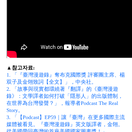
▲참고자료:
1. 「『臺灣漫遊錄』奪布克國際獎 評審團主席、楊
双子及金翎致詞【全文】」，中央社。
2. 「故事與現實都環繞著『翻譯』的《臺灣漫遊
錄》：文學譯者如何打破「隱形人」的出版體制，
在世界為台灣發聲？」，報導者Podcast The Real
Story。
3. 「【Podcast】EP59｜讓『臺灣』在更多國際主流
媒體被看見。『臺灣漫遊錄』英文版譯者，金翎。
從美國帶回臺灣的首座美國國家圖書獎！」，