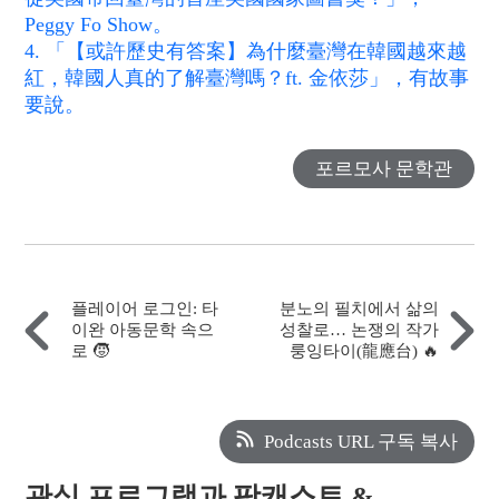
Peggy Fo Show。
4. 「【或許歷史有答案】為什麼臺灣在韓國越來越
紅，韓國人真的了解臺灣嗎？ft. 金依莎」，有故事
要說。
포르모사 문학관
플레이어 로그인: 타
분노의 필치에서 삶의
이완 아동문학 속으
성찰로… 논쟁의 작가
로 🧒
룽잉타이(龍應台) 🔥
Podcasts URL 구독 복사
관심 프로그램과 팟캐스트 &