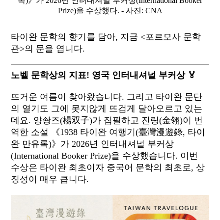
록)》가 2026년 인터내셔널 부커상(International Booker
Prize)을 수상했다. - 사진: CNA
타이완 문학의 향기를 담아, 지금 <포르모사 문학
관>의 문을 엽니다.
노벨 문학상의 지표! 영국 인터내셔널 부커상 🏅
뜨거운 여름이 찾아왔습니다. 그리고 타이완 문단
의 열기도 그에 못지않게 뜨겁게 달아오르고 있는
데요. 양솽즈(楊双子)가 집필하고 진링(金翎)이 번
역한 소설 《1938 타이완 여행기(臺灣漫遊錄, 타이
완 만유록)》가 2026년 인터내셔널 부커상
(International Booker Prize)을 수상했습니다. 이번
수상은 타이완 최초이자 중국어 문학의 최초로, 상
징성이 매우 큽니다.