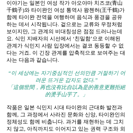
이야기는 일본인 여성 작가 아오야마 치즈코(青山
千鶴子)와 타이완인 여성 통역사 왕첸허(王千鶴)가
함께 타이완 전역을 여행하며 음식과 풍경을 공유
하는 데서 시작됩니다. 겉으로는 교류와 우정처럼
보이지만, 그 관계의 비대칭성은 점점 드러나는데
요. 식민 지배자의 시선에서 ‘친밀함’으로 이해된
관계가 식민지 사람 입장에서는 결코 동등할 수 없
다는 거죠. 이 긴장 관계를 압축적으로 보여주는 대
사는 다음과 같습니다.
“이 세상에는 자기중심적인 선의만큼 거절하기 어
려운 뜨거운 감자도 없다.”
「這個世間，再也沒有比自以為是的善意更難拒絕
的燙手山芋了。」
작품은 일본 식민지 시대 타이완의 근대화 발전과
함께, 그 과정에서 사라진 문화와 신앙, 타이완인의
정체성도 함께 비춥니다. 과거를 재현하는 데 그치
지 않고, 아직까지도 이어지고 있는 권력 구조와 외