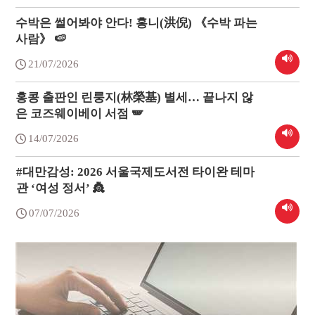
수박은 썰어봐야 안다! 홍니(洪倪) 《수박 파는
사람》 🍉
21/07/2026
홍콩 출판인 린룽지(林榮基) 별세… 끝나지 않
은 코즈웨이베이 서점 🪽
14/07/2026
#대만감성: 2026 서울국제도서전 타이완 테마
관 ‘여성 정서’ 👸
07/07/2026