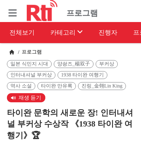
프로그램
전체보기
카테고리
진행자
프
프로그램
/
일본 식민지 시대
양솽즈_楊双子
부커상
인터내셔널 부커상
1938 타이완 여행기
역사 소설
타이완 만유록
진링_金翎Lin King
재생 듣기
타이완 문학의 새로운 장! 인터내셔
널 부커상 수상작 《1938 타이완 여
행기》🏆