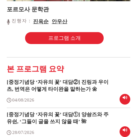
포르모사 문학관
진행자：
진옥순
안우산
프로그램 소개
본 프로그램 요약
[중정기념당 ‘자유의 꽃’ 대담②] 진링과 우이
츠, 번역은 어떻게 타이완을 말하는가 🌼
04/08/2026
[중정기념당 ‘자유의 꽃’ 대담①] 양솽즈와 주
유쉰, ‘그들이 글을 쓰지 않을 때’ 🌺
28/07/2026