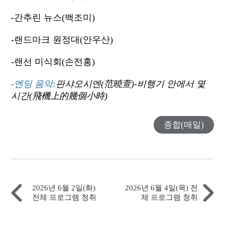
-간추린 뉴스(백조미)
-랜드마크 원정대(안우산)
-랜선 미식회(손전홍)
-엔딩 음악:
판샤오시엔
(
范曉萱
)
-
비행기 안에서 몇
시간
(
飛機上的幾個小時
)
종합(매일)
2026년 6월 2일(화)
2026년 6월 4일(목) 전
전체 프로그램 청취
체 프로그램 청취