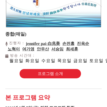
종합(매일)
진행자：
jennifer pai-白兆美
손전홍
진옥순
노혁이
여가영
안우산
서승임
최세훈
방송 시간대：
월요일 화요일 수요일 목요일 금요일 토요일
프로그램 소개
본 프로그램 요약