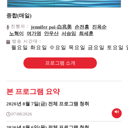
종합(매일)
진행자：
jennifer pai-白兆美
손전홍
진옥순
노혁이
여가영
안우산
서승임
최세훈
방송 시간대：
월요일 화요일 수요일 목요일 금요일 토요일
프로그램 소개
본 프로그램 요약
2026년 8월 7일(금) 전체 프로그램 청취
07/08/2026
2026년 8월 6일(목) 전체 프로그램 청취