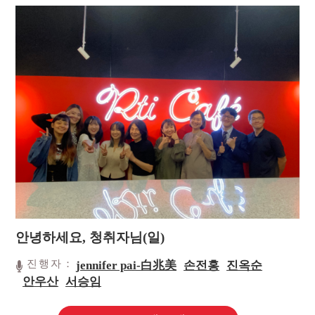
안녕하세요, 청취자님(일)
진행자：
jennifer pai-白兆美
손전홍
진옥순
안우산
서승임