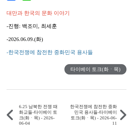
대만과 한국의 문화 이야기
-진행: 백조미, 최세훈
-2026.06.09.(화)
-한국전쟁에 참전한 중화민국 용사들
타이베이 토크(화ㆍ목)
6.25 남북한 전쟁 때
한국전쟁에 참전한 중화
화교들-타이베이 토
민국 용사들-타이베이
크(화ㆍ목) - 2026-
토크(화ㆍ목) - 2026-06-
06-04
11