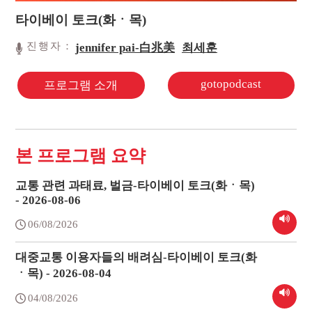
타이베이 토크(화ㆍ목)
진행자：
jennifer pai-白兆美
최세훈
gotopodcast
프로그램 소개
본 프로그램 요약
교통 관련 과태료, 벌금-타이베이 토크(화ㆍ목)
- 2026-08-06
06/08/2026
대중교통 이용자들의 배려심-타이베이 토크(화
ㆍ목) - 2026-08-04
04/08/2026