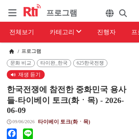
프로그램
전체보기
카테고리
진행자
프
프로그램
/
문화 비교
타이완_한국
625한국전쟁
재생 듣기
한국전쟁에 참전한 중화민국 용사
들-타이베이 토크(화ㆍ목) - 2026-
06-09
타이베이 토크(화ㆍ목)
09/06/2026