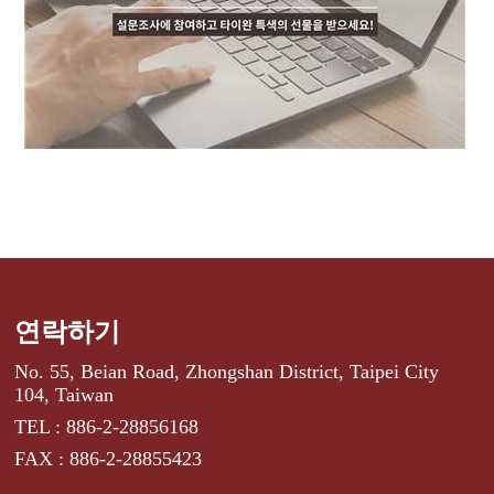
연락하기
No. 55, Beian Road, Zhongshan District, Taipei City
104, Taiwan
TEL : 886-2-28856168
FAX : 886-2-28855423