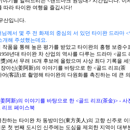
이야기를 알려드리는 <랜드마크 원정대> 시간입니다. 이
를 따라 타이완 여행을 즐깁시다!
안우산입니다.
님께서 몇 주 전 화제의 중심의 서 있던 타이완 드라마 <
 소개해 주셨했는데요.
러 작품을 통해 높은 평가를 받았고 타이완의 흥행 보증수
950년대 타이완 차 산업의 역사를 다루는 드라마 <골드 
鐘獎)에서 무려 16개 후보에 올랐으며 사상 최다 기록을 
인 쟝아신(姜阿新)의 이야기를 바탕으로 한 <골드 리프(茶
카어(客語)로 촬영해 타이완의 다원화를 촉진하는 데 큰 
姜阿新)의 이야기를 바탕으로 한 <골드 리프(茶金)> - 사
 리프 페이스북
찬하는 타이완 차 ​동방미인(東方美人)의 고향 신주로 이
세운 첫 번째 도시인 신주에는 도심을 제외한 지역이 대부