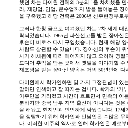
했던 차는 타이완 전체의 3분의 1을 차치했을 
라, 제당업, 임업, 운수업까지 발을 들여놓은 
을 구축했고 해당 건축은 2006년 신주현정부로
그러나 한창 금으로 여겨졌던 차는 2차 세계 대
락되었습니다. 1965년 파산선고를 받은 쟝아신은
후손이 비로소 다시 구입했습니다. 현재 해당 양
사람도 참관할 수 있습니다. 쟝아신의 후손이 위
사가 해체됨에 따라 헤어지지 않고 오히려 명절
드디어 추억을 담는 곳에서 옛일을 이야기할 수 
재조명을 받는 쟝아신 양옥은 거의 50년만에 
타이완에서 학카인하면 몇 가지 고정관념이 있는
말하면 인색하고 잘 따지는 겁니다. 학카의 ‘카’
이주민을 가리켰고 시간이 흐르면서 민족의 이름
분하지만 중국 남부 지역 출신이 아니다는 것은
을 해왔고 현지인과 빈번하게 싸웠습니다. 17세
을 쟁탈하기 위해 학카인과 민남인은 수많은 무
다. 이러한 이주의 역사로 인해 학카인은 예로부