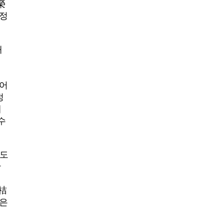
榮
긍정
해
평
국어
정
제
수
 도
한
인
金桔
인은