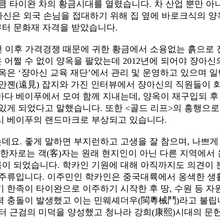
만큼 타이완 차의 황금시대를 열렸습니다. 차 산업 뿐만 아
쟝아신은 외국 손님을 접대하기 위해 집 옆에 바로크식의 양
부터 문화재 자격을 받았습니다.
전 이후 가격경쟁 때문에 귀한 황금에서 소용없는 흙으로 
 어쩔 수 없이 양옥을 팔았는데 2012년에 되어야 쟝아신
옥은 ‘쟝아신 교육 재단’에서 관리 및 운영하고 있으며 일
안졘(遠見) 잡지와 가진 인터뷰에서 쟝아신의 직원들이 
마다 베이푸에서 모여 함께 지내는데, 양옥이 재구입되 후
있게 되었다고 말했습니다. 또한 <골드 리프>의 흥행으로
다시 베이푸의 랜드마크로 부상되고 있습니다.
데요. 좋게 말하면 부지런하고 고생을 잘 참으며, 나쁘게
, 한자로는 객(客)자는 원래 현지인이 아닌 다른 지역에서 
이 되었습니다. 학카인 기원에 대해 아직까지도 의견이 
 주류입니다. 이주민인 학카인은 중국대륙에서 옹색한 생
기 한족이 타이완으로 이주하기 시작한 후 땅, 수원 등 자
력 충돌이 발생했고 이는 민웨셰더우(閩粵械鬥)라고 불립
터 근검의 미덕을 양성했고 청나라 강희(康熙)시대의 문