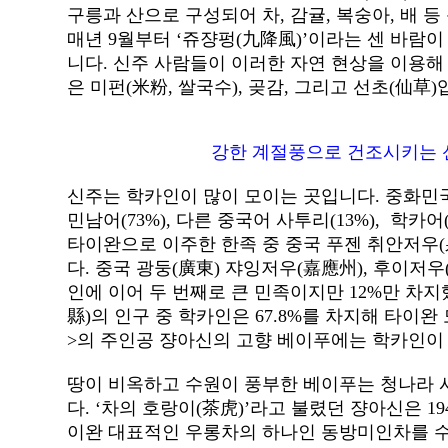
구릉과 산으로 구성되어 차, 감귤, 복숭아, 배 
매년 9월부터 ‘쥬쟝펑(九降風)’이라는 센 바람이
니다. 신주 사람들이 이러한 자연 현상을 이용해
은 미펀(米粉, 쌀국수), 곶감, 그리고 선초(仙草)
강한 계절풍으로 건조시키는 신
신주는 학카인이 많이 모이는 곳입니다. 중화민국
민남어(73%), 다른 중국어 사투리(13%), 학카
타이완으로 이주한 한족 중 중국 푸젠 취안저우(
다. 중국 광둥(廣東) 쟈잉저우(嘉應州), 후이저
인에 이어 두 번째로 큰 민족이지만 12%만 차지
縣)의 인구 중 학카인은 67.8%를 차지해 타이
>의 주인공 쟝아신의 고향 베이푸에는 학카인이 
땅이 비옥하고 수원이 풍부한 베이푸는 청나라 
다. ‘차의 호랑이(茶虎)’라고 불렸던 쟝아신은 1
이완 대표적인 우롱차의 하나인 동방미인차를 수