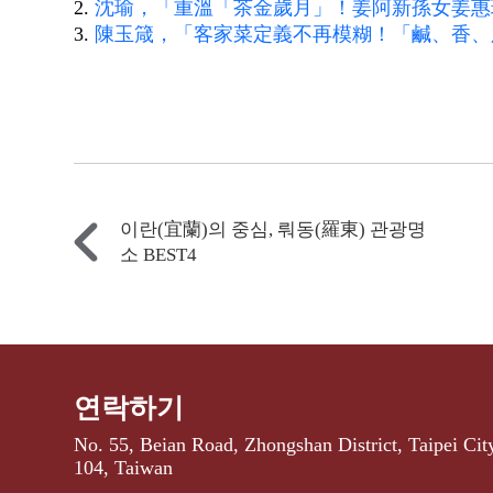
2.
沈瑜，「重溫「茶金歲月」！姜阿新孫女姜惠
3.
陳玉箴，「客家菜定義不再模糊！「鹹、香、肥
이란(宜蘭)의 중심, 뤄동(羅東) 관광명
소 BEST4
연락하기
No. 55, Beian Road, Zhongshan District, Taipei Cit
104, Taiwan