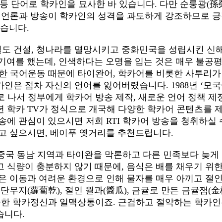
 등 단어로 학카인을 묘사한 바 있습니다. 다만 순룽광(孫
이완 언론과 방송이 학카인의 성격을 과도하게 강조하므로 
었습니다.
도 건설, 청나라를 멸망시키고 중화민국을 성립시킨 신
 기여를 했는데, 인색하다는 오명을 입는 것은 매우 불공
추진한 국어운동 때문에 타이완어, 학카어를 비롯한 사투리가
인은 점차 자신의 언어를 잃어버렸습니다. 1988년 ‘모
 나서 정부에게 학카어 방송 제작, 새로운 언어 정책 제
년 학카 TV가 정식으로 개국해 다양한 학카어 콘텐츠를 
송에 관심이 있으시면 저희 RTI 학카어 방송을 청취하실 
고 싶으시면, 베이푸 옛거리를 추천드립니다.
중국 동남 지역과 타이완을 막론하고 다른 민족보다 늦게
 식량이 충분하지 않기 때문에, 음식은 배를 채우기 위
은 이동과 여려운 환경으로 인해 물자를 매우 아끼고 절
단무지(蘿蔔乾), 절인 월과(醬瓜), 금귤로 만든 금귤잼(
언급한 학카정신과 일맥상통이죠. 근검하고 절약하는 학카
습니다.