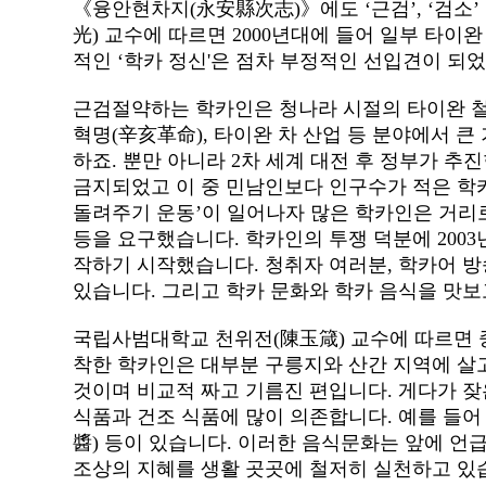
《융안현차지(永安縣次志)》에도 ‘근검’, ‘검소’
光) 교수에 따르면 2000년대에 들어 일부 타
적인 ‘학카 정신'은 점차 부정적인 선입견이 되
근검절약하는 학카인은 청나라 시절의 타이완 철
혁명(辛亥革命), 타이완 차 산업 등 분야에서 큰
하죠. 뿐만 아니라 2차 세계 대전 후 정부가 
금지되었고 이 중 민남인보다 인구수가 적은 학카
돌려주기 운동’이 일어나자 많은 학카인은 거리로
등을 요구했습니다. 학카인의 투쟁 덕분에 2003
작하기 시작했습니다. 청취자 여러분, 학카어 방
있습니다. 그리고 학카 문화와 학카 음식을 맛보
국립사범대학교 천위전(陳玉箴) 교수에 따르면 
착한 학카인은 대부분 구릉지와 산간 지역에 살고
것이며 비교적 짜고 기름진 편입니다. 게다가 잦
식품과 건조 식품에 많이 의존합니다. 예를 들어 
醬) 등이 있습니다. 이러한 음식문화는 앞에 
조상의 지혜를 생활 곳곳에 철저히 실천하고 있