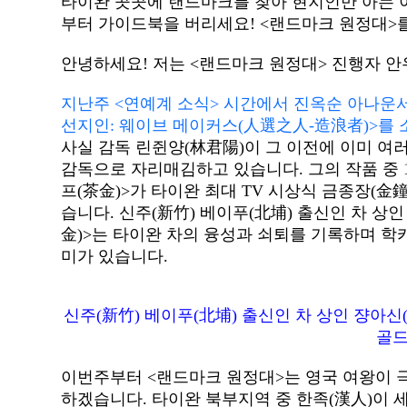
타이완 곳곳에 랜드마크를 찾아 현지인만 아는 
부터 가이드북을 버리세요! <랜드마크 원정대>
안녕하세요! 저는 <랜드마크 원정대> 진행자 
지난주 <연예계 소식> 시간에서 진옥순 아나운서
선지인: 웨이브 메이커스(人選之人-造浪者)>를
사실 감독 린쥔양(林君陽)이 그 이전에 이미 여
감독으로 자리매김하고 있습니다. 그의 작품 중 1
프(茶金)>가 타이완 최대 TV 시상식 금종장(金
습니다. 신주(新竹) 베이푸(北埔) 출신인 차 상
金)>는 타이완 차의 융성과 쇠퇴를 기록하며 학
미가 있습니다.
신주(新竹) 베이푸(北埔) 출신인 차 상인 쟝아신(
골드
이번주부터 <랜드마크 원정대>는 영국 여왕이 극
하겠습니다. 타이완 북부지역 중 한족(漢人)이 