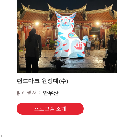
랜드마크 원정대(수)
진행자：
안우산
프로그램 소개