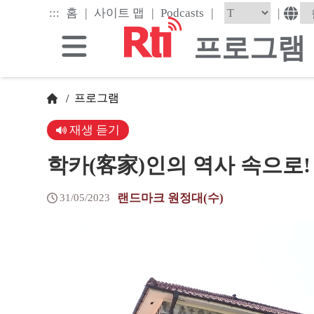
Skip
|
|
|
:::
|
홈
사이트 맵
Podcasts
to
the
프로그램
main
content
block
프로그램
/
재생 듣기
학카(客家)인의 역사 속으로!
랜드마크 원정대(수)
31/05/2023