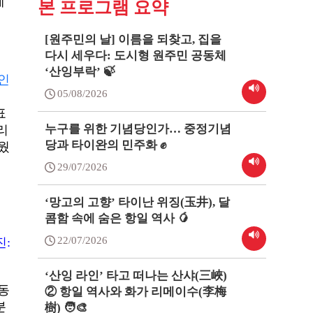
제
본 프로그램 요약
[원주민의 날] 이름을 되찾고, 집을
다시 세우다: 도시형 원주민 공동체
‘산잉부락’ 🍃
인
05/08/2026
표
누구를 위한 기념당인가… 중정기념
리
당과 타이완의 민주화 ✊
세웠
29/07/2026
의
‘망고의 고향’ 타이난 위징(玉井), 달
콤함 속에 숨은 항일 역사 🥭
22/07/2026
진:
‘산잉 라인’ 타고 떠나는 산샤(三峽)
동
② 항일 역사와 화가 리메이수(李梅
분
樹) 🧑‍🎨