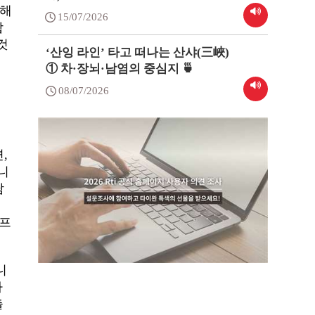
인해
15/07/2026
합
것
‘산잉 라인’ 타고 떠나는 산샤(三峽)
① 차·장뇌·남염의 중심지 🍵
08/07/2026
,
니
남
리프
니
타
출