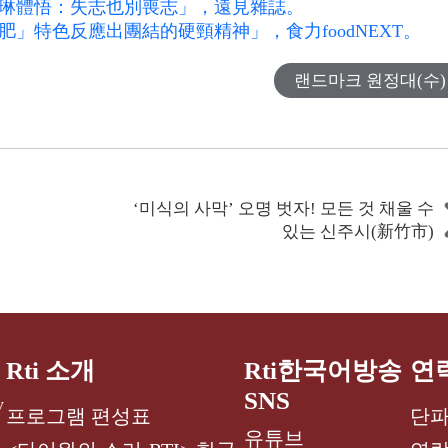
琳體悟：失志也別喪志」，遠見雜誌。
」特色反應出團結的硬頸精神」，食力foodNEXT。
랜드마크 원정대(수)
‘미식의 사막’ 오명 벗자! 모든 것 채울 수
있는 신주시(新竹市)
Rti 소개
Rti한국어방송
연
SNS
y
프로그램 편성표
단파
유튜브