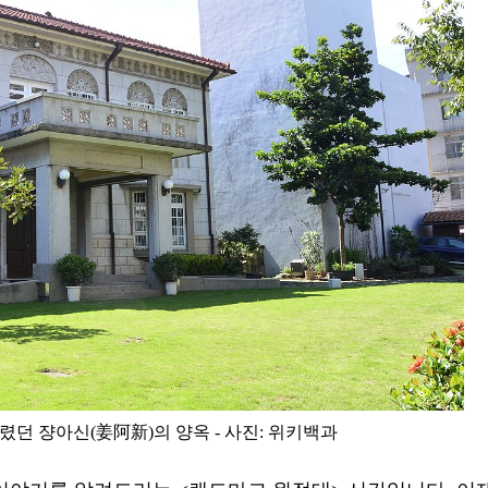
던 쟝아신(姜阿新)의 양옥 - 사진: 위키백과