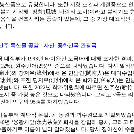
등 농산품으로 유명합니다. 또한 지형 조건과 계절풍으로 
 불기 시작해 ‘펑청'(風城, 바람의 도시)이라고 불리기도 
 음식을 건조시키는 풍습이 있는데, 그 중 가장 대표적인 
입니다.
주 특산물 곶감 - 사진: 중화민국 관광국
 내정부가 1993년 타이완인 모국어에 대해 조사한 결과,
어(12%), 원주민어(2%)의 순으로 나타났습니다. 다시 말하면
泉州)와 장저우(漳州)에서 온 민남인(閩南人)은 대다수입
우(惠州)와 푸젠 딩저우(汀州)에서 온 학카인(客家人)는 민
했습니다. 또한 2022년 학카위원회에 따르면 신주현(新竹
완 도시 중 가장 높은 것으로 나타났습니다. 그리고 <골드 
전체 인구의 95%를 차지했습니다.
시절부터 계단식 논밭, 차 농원과 과수원으로 개발되었습
946년 ‘융광차잎(永光茶葉)’ 회사를 창립해 홍차, 그리고 
출하기로 이름이 널리 알려졌습니다. 당시 쟝아신이 수