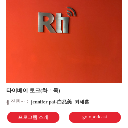
타이베이 토크(화ㆍ목)
진행자：
jennifer pai-白兆美
최세훈
gotopodcast
프로그램 소개