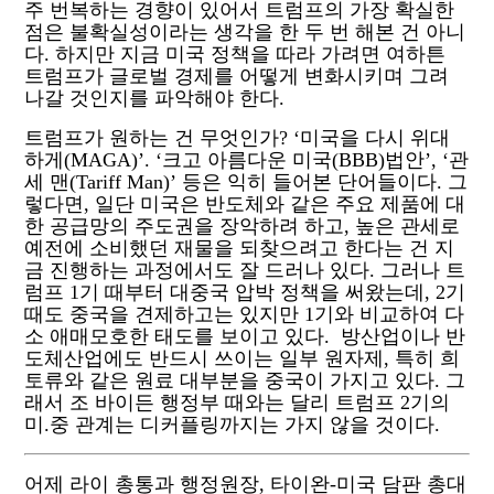
주 번복하는 경향이 있어서 트럼프의 가장 확실한
점은 불확실성이라는 생각을 한 두 번 해본 건 아니
다
.
하지만 지금 미국 정책을 따라 가려면 여하튼
트럼프가 글로벌 경제를 어떻게 변화시키며 그려
나갈 것인지를 파악해야 한다
.
트럼프가 원하는 건 무엇인가
? ‘
미국을 다시 위대
하게
(MAGA)’. ‘
크고 아름다운 미국
(BBB)
법안
’, ‘
관
세 맨
(Tariff Man)’
등은 익히 들어본 단어들이다
.
그
렇다면
,
일단 미국은 반도체와 같은 주요 제품에 대
한 공급망의 주도권을 장악하려 하고
,
높은 관세로
예전에 소비했던 재물을 되찾으려고 한다는 건 지
금 진행하는 과정에서도 잘 드러나 있다
.
그러나 트
럼프
1
기 때부터 대중국 압박 정책을 써왔는데
, 2
기
때도 중국을 견제하고는 있지만
1
기와 비교하여 다
소 애매모호한 태도를 보이고 있다
.
방산업이나 반
도체산업에도 반드시 쓰이는 일부 원자제
,
특히 희
토류와 같은 원료 대부분을 중국이 가지고 있다
.
그
래서 조 바이든 행정부 때와는 달리 트럼프
2
기의
미
.
중 관계는 디커플링까지는 가지 않을 것이다
.
어제 라이 총통과 행정원장
,
타이완
-
미국 담판 총대