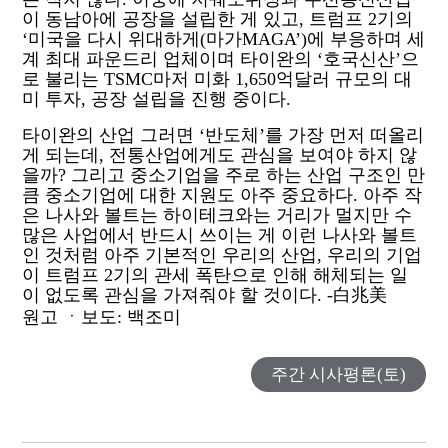
이 동남아에 공장을 설립한 게 있고
,
트럼프
2
기의
‘
미국을 다시 위대하게
(
마가
MAGA’)
에 부응하며 세
계 최대 파운드리 업체이며 타이완의
‘
호국신산
’
으
로 불리는
TSMC
마저 미화
1,650
억달러 규모의 대
미 투자
,
공장 설립을 진행 중이다
.
타이완의 산업 그러면
‘
반도체
’
를 가장 먼저 떠올리
게 되는데
,
전통산업에게도 관심을 보여야 하지 않
을까
?
그리고 중소기업을 주로 하는 산업 구조인 만
큼 중소기업에 대한 지원도 아주 중요하다
.
아주 작
은 나사와 볼트는 하이테크와는 거리가 멀지만 수
많은 사업에서 반드시 쓰이는 게 이런 나사와 볼트
인 것처럼 아주 기본적인 우리의 산업
,
우리의 기업
이 트럼프
2
기의 관세 폭탄으로 인해 해체되는 일
이 없도록 관심을 가져줘야 할 것이다
. -
白兆美
원고 ㆍ보도
:
백조미
주간 시사평론(토)