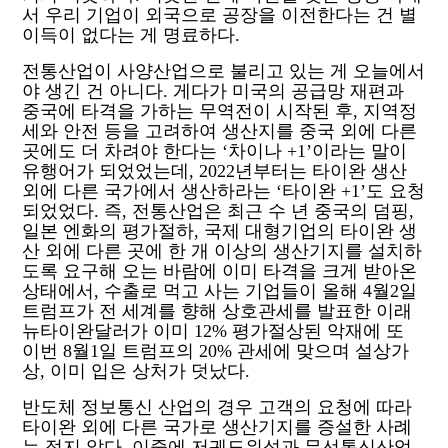
서 우리 기업이 외국으로 공장을 이전한다는 건 별
이득이 없다는 게 명료하다
.
전통산업이 사양산업으로 불리고 있는 게 오늘에서
야 생긴 건 아니다
.
게다가 미국의 공급망 재편과
중국에 타격을 가하는 무역전이 시작된 후
,
지역정
세와 안전 등을 고려하여 생산지를 중국 외에 다른
곳에도 더 차려야 한다는
‘
차이나
+1’
이라는 말이
유행어가 되었었는데
, 2022
년부터는 타이완 생산
외에 다른 국가에서 생산하라는
‘
타이완
+1’
도 요청
되었었다
.
즉
,
전통산업은 최근 수 년 중국의 덤핑
,
일본 엔화의 평가절하
,
국제 대형기업의 타이완 생
산 외에 다른 곳에 한 개 이상의 생산기지를 설치하
도록 요구해 오는 바람에 이미 타격을 크게 받아온
상태에서
,
수출로 먹고 사는 기업들이 올해
4
월
2
일
트럼프가 전 세계를 향해 상호관세를 발표한 이래
뉴타이완달러가 이미
12%
평가절상된 악재에 또
이번
8
월
1
일 트럼프의
20%
관세에 맞으며 설상가
상
,
이미 입은 상처가 덧났다
.
반도체 정보통신 산업의 경우 고객의 요청에 따라
타이완 외에 다른 국가로 생산기지를 증설한 사례
는 적지 않다
.
이중에 저궤도위성과 무선통신산업