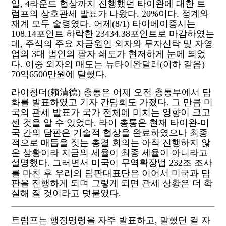
일
, 4
라운드 협상까지 진행했던 타이완에 대한 트
럼프의 상호관세 발표가 나왔다
. 20%
이다
.
정계와
재계 모두 술령였다
.
어제
(8/1)
타이베이증시는
108.14
포인트 하락한
23434.38
포인트로 마감하였는
데
,
주식의 주요 자금원인 외자와 투자신탁 및 자영
업의
3
대 법인의 팔자 쇄도가 현저하게 눈에 띄었
다
.
이중 외자의 매도는 뉴타이완달러
(
이하 같음
)
70
억
6500
만원에 달했다
.
라이칭더
(
賴清德
)
총통은 어제 오전 총통부에서 담
화를 발표하였고 기자 간담회도 가졌다
.
그 만큼 미
국의 관세 발표가 국가 전체에 미치는 영향이 크고
센 것을 알 수 있었다
.
라이 총통은 현재 타이완
-
미
국 간의 담판은 기술적 협상을 완료하였으나 최종
적으로 매듭을 짓는 총결 회의는 아직 진행하지 않
은 상황이라 지금의 세율이 최종 세율이 아니라고
설명했다
.
그러면서 미국이 무역확장법
232
조 조사
를 마친 후 우리의 담판대표단은 이어서 미국과 담
판을 진행하게 되며 그렇게 되면 관세 상황은 더 확
실해 질 것이라고 덧붙였다
.
트럼프는 행정명령을 자주 발표하고
,
말했던 걸 자