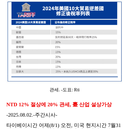
관세. -도표: Rti
NTD 12%
절상에
20%
관세
,
臺 산업 설상가상
-2025.08.02.-
주간시사
-
타이베이시간 어제
(8/1)
오전
,
미국 현지시간
7
월
31