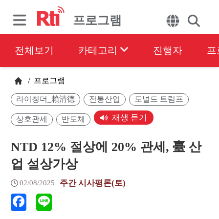
프로그램
전체보기
카테고리
진행자
프
프로그램
/
라이칭더_賴清德
전통산업
도널드 트럼프
재생 듣기
상호관세
반도체
NTD 12% 절상에 20% 관세, 臺 산
업 설상가상
주간 시사평론(토)
02/08/2025