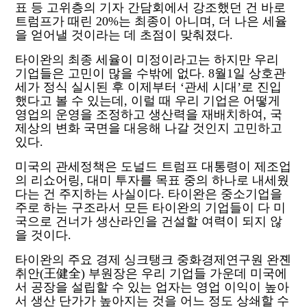
표 등 고위층의 기자 간담회에서 강조했던 건 바로
트럼프가 때린
20%
는 최종이 아니며
,
더 나은 세율
을 얻어낼 것이라는 데 초점이 맞춰졌다
.
타이완의 최종 세율이 미정이라고는 하지만 우리
기업들은 고민이 많을 수밖에 없다
. 8
월
1
일 상호관
세가 정식 실시된 후 이제부터
‘
관세 시대
’
로 진입
했다고 볼 수 있는데
,
이럴 때 우리 기업은 어떻게
영업의 운영을 조정하고 생산력을 재배치하여
,
국
제상의 변화 국면을 대응해 나갈 것인지 고민하고
있다
.
미국의 관세정책은 도널드 트럼프 대통령이 제조업
의 리쇼어링
,
대미 투자를 목표 중의 하나로 내세웠
다는 건 주지하는 사실이다
.
타이완은 중소기업을
주로 하는 구조라서 모든 타이완의 기업들이 다 미
국으로 건너가 생산라인을 건설할 여력이 되지 않
을 것이다
.
타이완의 주요 경제 싱크탱크 중화경제연구원 완졘
취안
(
王健全
)
부원장은 우리 기업들 가운데 미국에
서 공장을 설립할 수 있는 업자는 영업 이익이 높아
서 생산 단가가 높아지는 것을 어느 정도 상쇄할 수