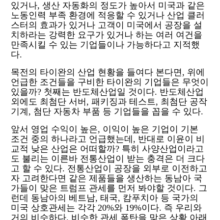
있거나
,
생산 자동화의 정도가 높아서 미국과 같은
노동인력 부족 환경에 적응할 수 있거나 산업 클러
스터의 효과가 있거나 고객이 미국에서 공장을 설
치하라는 강력한 요구가 있거나 하는 여러 여건을
만족시킬 수 있는 기업들이나 가능하다고 지적했
다
.
목전의 타이완의 산업 현황을 들여다 본다면
,
위에
언급한 조건들을 구비한 타이완의 기업들은 무엇이
있을까
?
첫째는 반도체산업일 것이다
.
반도체산업
외에도 최첨단 서버
,
패키징과 테스트
,
최첨단 공작
기계
,
첨단 자동차 부품 등 기업들을 꼽을 수 있다
.
앞서 영업 수익이 높은
,
이익이 높은 기업이 기본
조건 중의 하나라고 언급했는데
,
반대로 이윤이 비
교적 낮은 산업은 어떠할까
?
특히 사양산업이라고
도 불리는 이른바 전통산업이 받는 충격은 더 크다
고 할 수 있다
.
전통산업이 공장을 외부로 이전하고
자 고려한다면 같은 제품들을 생산하는 동남아 국
가들이 맞은 트럼프 관세를 먼저 봐야할 것이다
.
그
런데 동남아의 베트남
,
태국
,
캄푸치아 등 국가의
미국 상호관세는 각각
20%
와
19%
이다
.
즉 우리와
거의 비슷하다
.
비슷한 관세 폭탄을 맞은 상황 아래