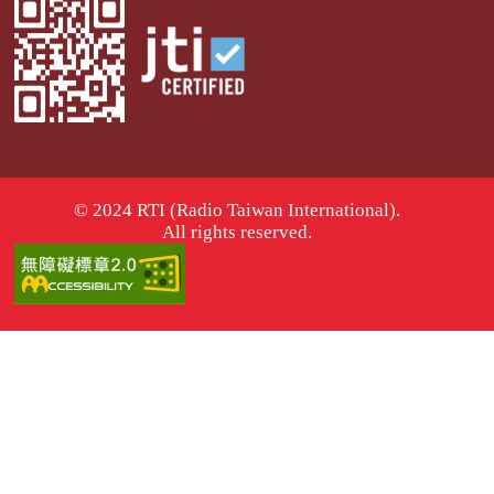
© 2024 RTI (Radio Taiwan International).
All rights reserved.