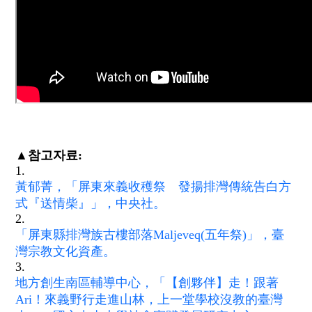
▲참고자료:
1.
黃郁菁，「屏東來義收穫祭 發揚排灣傳統告白方
式『送情柴』」，中央社。
2.
「屏東縣排灣族古樓部落Maljeveq(五年祭)」，臺
灣宗教文化資產。
3.
地方創生南區輔導中心，「【創夥伴】走！跟著
Ari！來義野行走進山林，上一堂學校沒教的臺灣