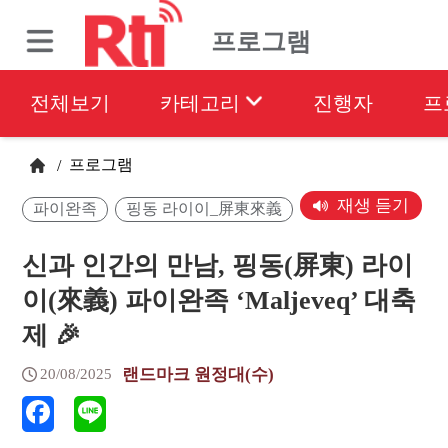
프로그램
전체보기
카테고리
진행자
프
프로그램
/
재생 듣기
파이완족
핑동 라이이_屏東來義
신과 인간의 만남, 핑동(屏東) 라이
이(來義) 파이완족 ‘Maljeveq’ 대축
제 🎉
랜드마크 원정대(수)
20/08/2025