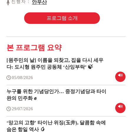
진행자：
안우산
프로그램 소개
본 프로그램 요약
[원주민의 날] 이름을 되찾고, 집을 다시 세우
다: 도시형 원주민 공동체 ‘산잉부락’ 🍃
05/08/2026
누구를 위한 기념당인가… 중정기념당과 타이
완의 민주화 ✊
29/07/2026
‘망고의 고향’ 타이난 위징(玉井), 달콤함 속에
숨은 항일 역사 🥭