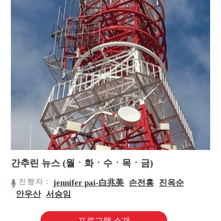
간추린 뉴스 (월ㆍ화ㆍ수ㆍ목ㆍ금)
진행자：
jennifer pai-白兆美
손전홍
진옥순
안우산
서승임
프로그램 소개