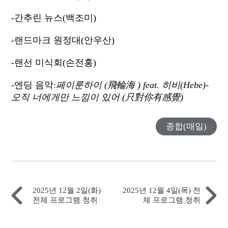
-간추린 뉴스(백조미)
-랜드마크 원정대(안우산)
-랜선 미식회(손전홍)
-엔딩 음악:
페이룬하이 (飛輪海 ) feat. 히비(Hebe)-
오직 너에게만 느낌이 있어 (只對你有感覺)
종합(매일)
2025년 12월 2일(화)
2025년 12월 4일(목) 전
전체 프로그램 청취
체 프로그램 청취