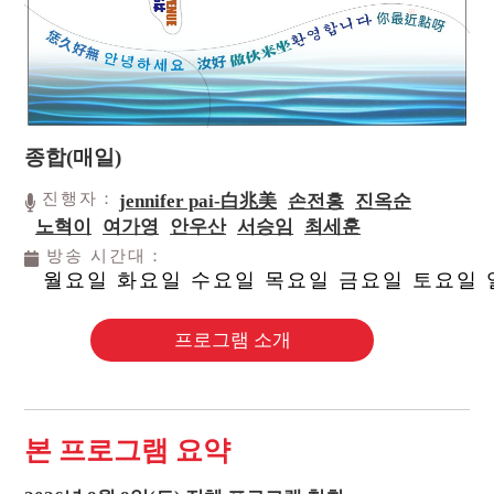
종합(매일)
진행자：
jennifer pai-白兆美
손전홍
진옥순
노혁이
여가영
안우산
서승임
최세훈
방송 시간대：
월요일 화요일 수요일 목요일 금요일 토요일
프로그램 소개
본 프로그램 요약