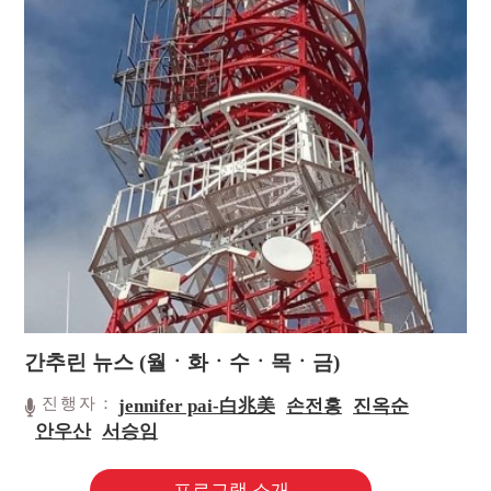
간추린 뉴스 (월ㆍ화ㆍ수ㆍ목ㆍ금)
진행자：
jennifer pai-白兆美
손전홍
진옥순
안우산
서승임
프로그램 소개