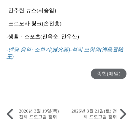
-간추린 뉴스(서승임)
-포르모사 링크(손전홍)
-생활ㆍ스포츠(진옥순, 안우산)
-엔딩 음악: 소화기(滅火器)-섬의 모험왕(海島冒險
王)
종합(매일)
2026년 3월 19일(목)
2026년 3월 21일(토) 전
전체 프로그램 청취
체 프로그램 청취