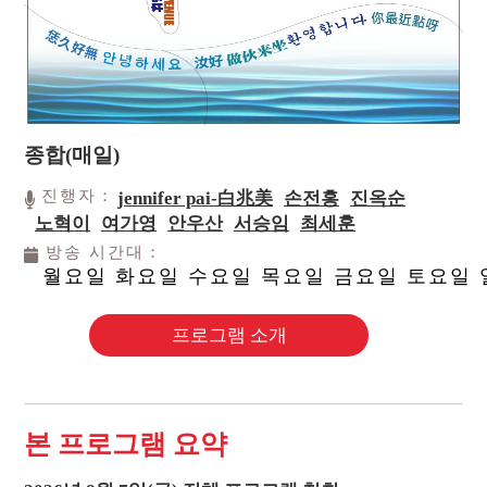
종합(매일)
진행자：
jennifer pai-白兆美
손전홍
진옥순
노혁이
여가영
안우산
서승임
최세훈
방송 시간대：
월요일 화요일 수요일 목요일 금요일 토요일
프로그램 소개
본 프로그램 요약