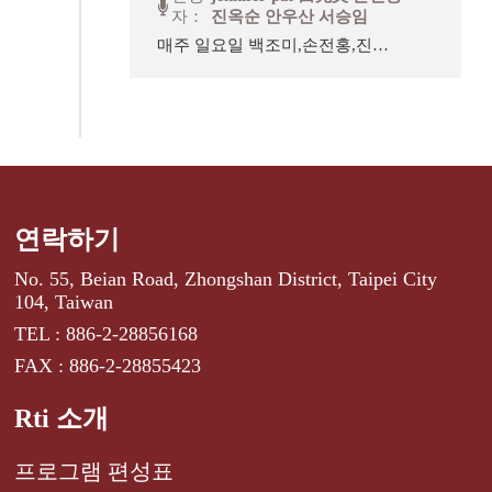
자：
진옥순 안우산 서승임
매주 일요일 백조미,손전홍,진옥
순, 안우산이 함께 진행하는 프
로그램입니다. 청취자님께서 보
내주신 의견,사연,수신리포트 등
을 소개해 드립니다.
연락하기
No. 55, Beian Road, Zhongshan District, Taipei City
104, Taiwan
TEL : 886-2-28856168
FAX : 886-2-28855423
Rti 소개
프로그램 편성표