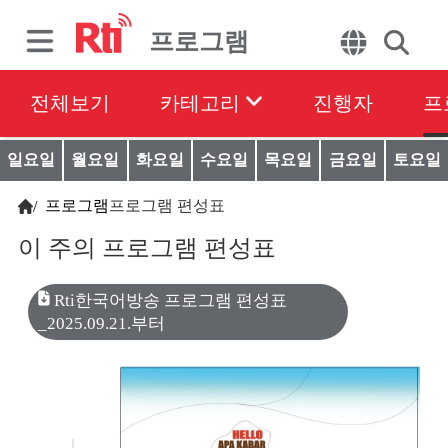
프로그램
전체보기
카테고리
진행자
프
일요일
월요일
화요일
수요일
목요일
금요일
토요일
프로그램
프로그램 편성표
/
이 주의 프로그램 편성표
Rti한국어방송 프로그램 편성표
_2025.09.21.부터