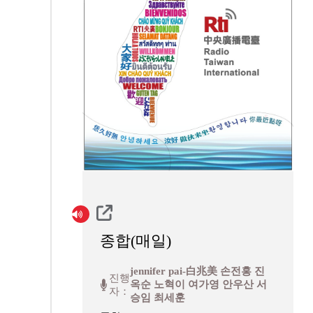
종합(매일)
jennifer pai-白兆美 손전홍 진
진행
옥순 노혁이 여가영 안우산 서
자：
승임 최세훈