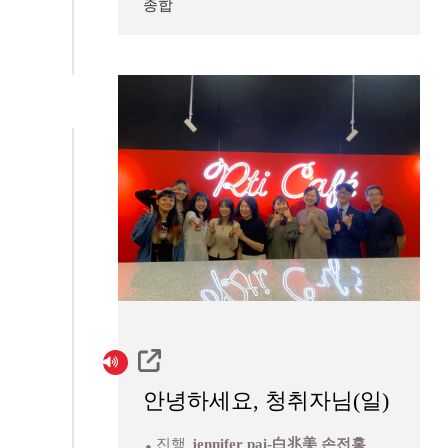
종합
안녕하세요, 청취자님(일)
진행
jennifer pai-白兆美 손전홍