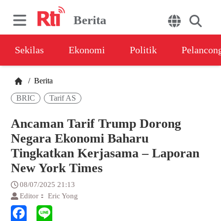
Berita
Sekilas
Ekonomi
Politik
Pelancon
/
Berita
BRIC
Tarif AS
Ancaman Tarif Trump Dorong
Negara Ekonomi Baharu
Tingkatkan Kerjasama – Laporan
New York Times
08/07/2025 21:13
Editor： Eric Yong