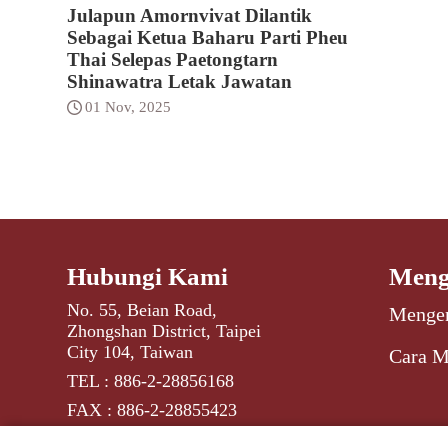
Julapun Amornvivat Dilantik
Sebagai Ketua Baharu Parti Pheu
Thai Selepas Paetongtarn
Shinawatra Letak Jawatan
01 Nov, 2025
Hubungi Kami
Meng
No. 55, Beian Road,
Mengen
Zhongshan District, Taipei
City 104, Taiwan
Cara M
TEL : 886-2-28856168
FAX : 886-2-28855423