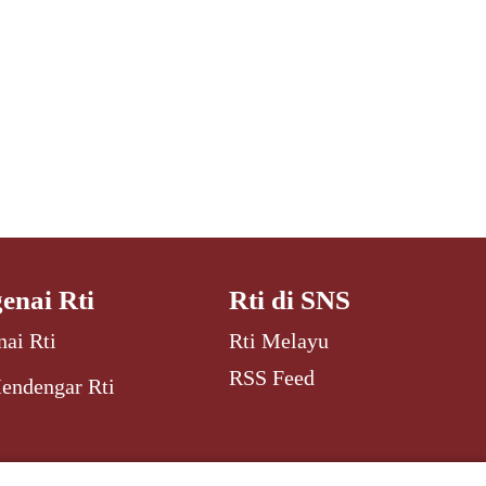
enai Rti
Rti di SNS
ai Rti
Rti Melayu
RSS Feed
endengar Rti