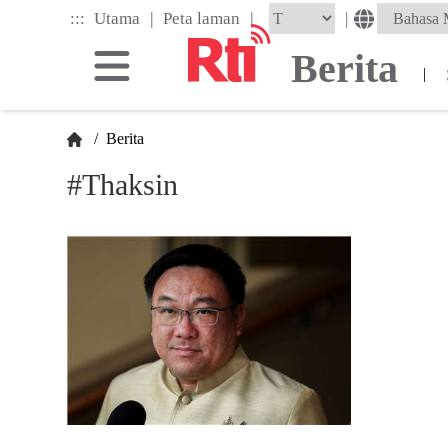
Skip
|
|
:::
|
Utama
Peta laman
to
the
Berita
main
|
content
block
/
Berita
#Thaksin