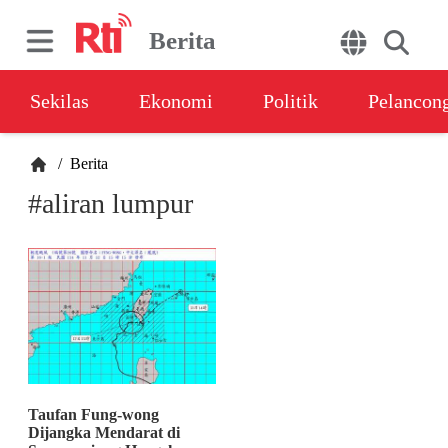
Berita
Sekilas
Ekonomi
Politik
Pelancon
/
Berita
#aliran lumpur
Taufan Fung-wong
Dijangka Mendarat di