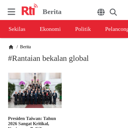
Berita
Sekilas
Ekonomi
Politik
Pelancon
/
Berita
#Rantaian bekalan global
Presiden Taiwan: Tahun
2026 Sangat Kritikal,