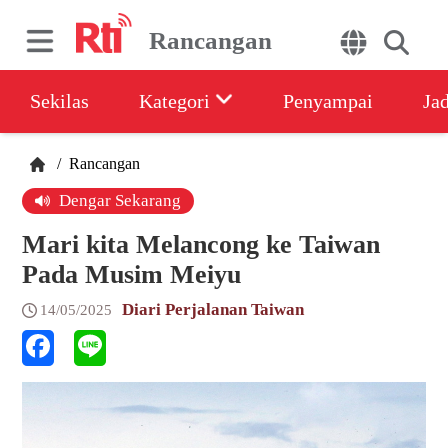
Rancangan
Sekilas
Kategori
Penyampai
Ja
/
Rancangan
Dengar Sekarang
Mari kita Melancong ke Taiwan
Pada Musim Meiyu
Diari Perjalanan Taiwan
14/05/2025